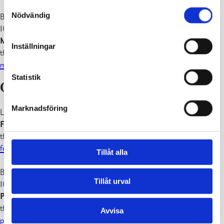
Samtyckesval
Nödvändig
Byggnadsinspektör, tillståndsberedare (tel.tid tis–fre kl. 9.30-
10.00):
Markus Östman
Inställningar
tfn 019 289 3807
markus.ostman@raseborg.fi
Statistik
Område 3
Marknadsföring
Ledande byggnadsinspektör (tel.tid tis–fre kl. 9.30-10.00):
Fredrik Wasström
tfn 019 289 3805
fredrik.wasstrom@raseborg.fi
Tillåt alla
Byggnadsinspektör, tillståndsberedare (tel.tid tis–fre kl. 9.30-
Tillåt urval
10.00):
Peter Haglund
tfn 019 289 3802
Avvisa
peter.haglund@raseborg.fi