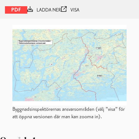
Korrigering av byggnadsregistret
Lov för avloppsvattensystem
PDF
LADDA NER
VISA
Lov för jordbyggnadsarbeten
Lupapiste – ansök om lov via nätet
Syner och granskningar
Byggnadsinspektörernas ansvarsområden (välj ”visa” för
att öppna versionen där man kan zooma in).