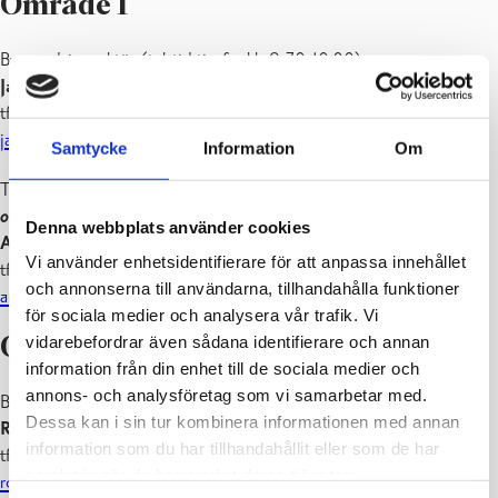
Område 1
Byggnadsinspektör (tel.tid tis–fre kl. 9.30-10.00):
Jari Sandberg
tfn 019 289 3803
jari.sandberg@raseborg.fi
Samtycke
Information
Om
Tillståndsarkitekt, tillståndsberedare och
fasadsyneman för alla
områden
(tel.tid tis–fre kl. 9.30-10.00):
Denna webbplats använder cookies
Anna Gottberg
Vi använder enhetsidentifierare för att anpassa innehållet
tfn 019 289 3800
och annonserna till användarna, tillhandahålla funktioner
anna.gottberg@raseborg.fi
för sociala medier och analysera vår trafik. Vi
vidarebefordrar även sådana identifierare och annan
Område 2
information från din enhet till de sociala medier och
annons- och analysföretag som vi samarbetar med.
Byggnadsinspektör (tel.tid tis–fre kl. 9.30-10.00):
Dessa kan i sin tur kombinera informationen med annan
Robert Juslenius
information som du har tillhandahållit eller som de har
tfn 019 289 3801
samlat in när du har använt deras tjänster.
robert.juslenius@raseborg.fi