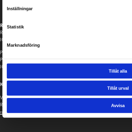
Inställningar
RASEBORGS STAD
Statistik
Raseborgsvägen 37
10650 Ekenäs
Marknadsföring
Postadress:
PB 58
10611 Raseborg
Tillåt alla
KONTAKTUPPGIFTER
Tillåt urval
Växel 019-289 2000
Registratur:
Avvisa
raseborg@raseborg.fi