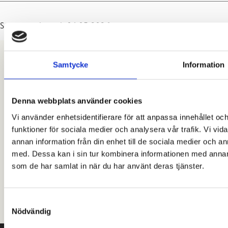
Senast uppdaterad: 04.05.2026
Du svarade:
Samtycke
Information
Hjälp oss förbättra denna sida:
Om du vill, kan du ge mer detaljerad respons åt oss. Observera att vi inte
Denna webbplats använder cookies
besvarar respons eller frågor som skickas via detta formulär. Skriv inte in
Vi använder enhetsidentifierare för att anpassa innehållet och
någon persons personuppgifter, till exempel namn, i meddelandet. Om
du har frågor som rör ditt eget ärende, vänligen kontakta vår kundtjänst
funktioner för sociala medier och analysera vår trafik. Vi vid
019 289 2000 eller information@raseborg.fi.
annan information från din enhet till de sociala medier och 
med. Dessa kan i sin tur kombinera informationen med annan i
Hittade du den information du letade efter på den här
som de har samlat in när du har använt deras tjänster.
sidan?
Ja
Delvis
Nej
Samtyckesval
Nödvändig