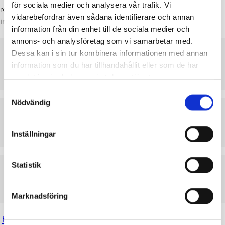
för sociala medier och analysera vår trafik. Vi
reseersättningsblanketten i pappersform till kansliet. Hjälp och
vidarebefordrar även sådana identifierare och annan
instruktioner får du från kansliet.
information från din enhet till de sociala medier och
annons- och analysföretag som vi samarbetar med.
MATRIKELKORT
Dessa kan i sin tur kombinera informationen med annan
information som du har tillhandahållit eller som de har
LADDA NER
VISA
samlat in när du har använt deras tjänster.
Samtyckesval
Nödvändig
LÄRARGUIDEN 2025-26
PDF
LADDA NER
VISA
Inställningar
Statistik
RESERÄKNING 1.4.2026
PDF
LADDA NER
VISA
Marknadsföring
Hellewi timlärare/ tuntiopettaja