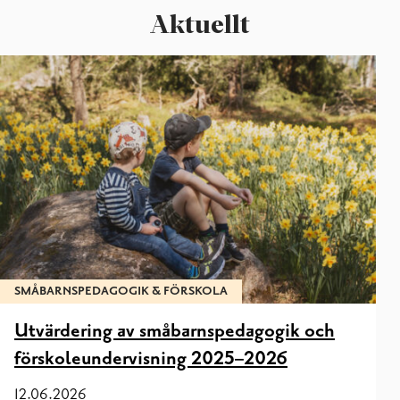
Utbud
Skapa Position 2023-2026
Aktuellt
Ansvarsagenterna
Nätverket
Projektinfo
STIG-projektet– En motionsstig för barn och unga
SMÅBARNSPEDAGOGIK & FÖRSKOLA
Utvärdering av småbarnspedagogik och
förskoleundervisning 2025–2026
12.06.2026