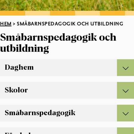
HEM
>
SMÅBARNSPEDAGOGIK OCH UTBILDNING
Småbarnspedagogik och
utbildning
Daghem
DAGHEM
Skolor
SKOLOR
Småbarnspedagogik
SMÅBARNSPEDAGOGIK