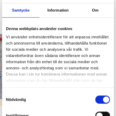
vårdnadshavarna under tiden 19.3 – 6.4.2026. Länk till
Samtycke
Information
Om
enkäten delas ut
Denna webbplats använder cookies
Vi använder enhetsidentifierare för att anpassa innehållet
och annonserna till användarna, tillhandahålla funktioner
för sociala medier och analysera vår trafik. Vi
vidarebefordrar även sådana identifierare och annan
information från din enhet till de sociala medier och
annons- och analysföretag som vi samarbetar med.
Dessa kan i sin tur kombinera informationen med annan
information som du har tillhandahållit eller som de har
samlat in när du har använt deras tjänster.
Samtyckesval
Nödvändig
SMÅBARNSPEDAGOGIK & FÖRSKOLA
Klientavgifter för småbarnspedagogik från
Inställningar