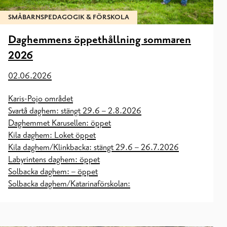
SMÅBARNSPEDAGOGIK & FÖRSKOLA
Daghemmens öppethållning sommaren
2026
02.06.2026
Karis-Pojo området
Svartå daghem: stängt 29.6 – 2.8.2026
Daghemmet Karusellen: öppet
Kila daghem: Loket öppet
Kila daghem/Klinkbacka: stängt 29.6 – 26.7.2026
Labyrintens daghem: öppet
Solbacka daghem: – öppet
Solbacka daghem/Katarinaförskolan: