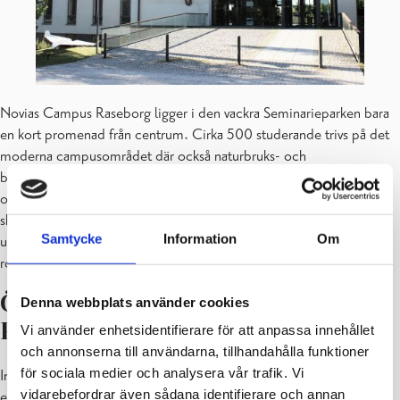
Novias Campus Raseborg ligger i den vackra Seminarieparken bara
en kort promenad från centrum. Cirka 500 studerande trivs på det
moderna campusområdet där också naturbruks- och
bygglaboratorium och studiebostäderna ligger. I närområdet finns
också de 1 000 hektar stora skogsområdena som används för
skogsundervisning, jakt och viltvård. Till studiemiljön hör också
Samtycke
Information
Om
undervisningsgården
Västankvarn i Ingå
med en modern
robotladugård och 140 mjölkkor. Här omsätter vi kunskap i praktik.
Öppna YH kurser på Novia i
Denna webbplats använder cookies
Raseborg
Vi använder enhetsidentifierare för att anpassa innehållet
och annonserna till användarna, tillhandahålla funktioner
för sociala medier och analysera vår trafik. Vi
Inom Öppna YH kan du studera utan att vara inskriven som
vidarebefordrar även sådana identifierare och annan
examensstuderande. Här kan du prova på yrkeshögskolestudier