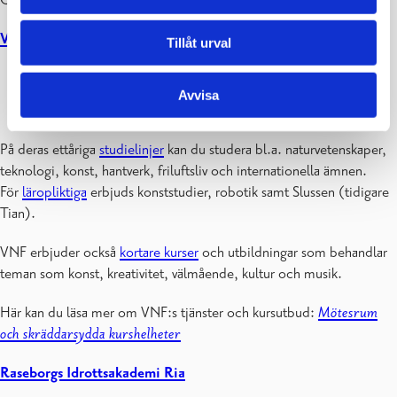
Community.
Västra Nylands folkhögskola
Tillåt urval
Vid VNF kan du förbereda dig för framtida studier,
Avvisa
uppfylla en dröm eller pröva på något nytt!
På deras ettåriga
studielinjer
kan du studera bl.a. naturvetenskaper,
teknologi, konst, hantverk, friluftsliv och internationella ämnen.
För
läropliktiga
erbjuds konststudier, robotik samt Slussen (tidigare
Tian).
VNF erbjuder också
kortare kurser
och utbildningar som behandlar
teman som konst, kreativitet, välmående, kultur och musik.
Här kan du läsa mer om VNF:s tjänster och kursutbud:
Mötesrum
och skräddarsydda kurshelheter
Raseborgs Idrottsakademi Ria