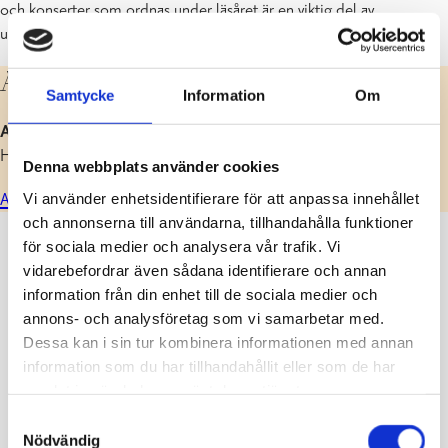
och konserter som ordnas under läsåret är en viktig del av
undervisningen.
Anmälan till musiklek
Samtycke
Information
Om
Anmälan till läsåret 2026–27 för nya elever är öppen
.
Höstterminen i musikleken inleds den 24.8 enligt läsordningen.
Denna webbplats använder cookies
Vi använder enhetsidentifierare för att anpassa innehållet
Anmäl dig här!
och annonserna till användarna, tillhandahålla funktioner
för sociala medier och analysera vår trafik. Vi
vidarebefordrar även sådana identifierare och annan
information från din enhet till de sociala medier och
annons- och analysföretag som vi samarbetar med.
Dessa kan i sin tur kombinera informationen med annan
information som du har tillhandahållit eller som de har
samlat in när du har använt deras tjänster.
Samtyckesval
Nödvändig