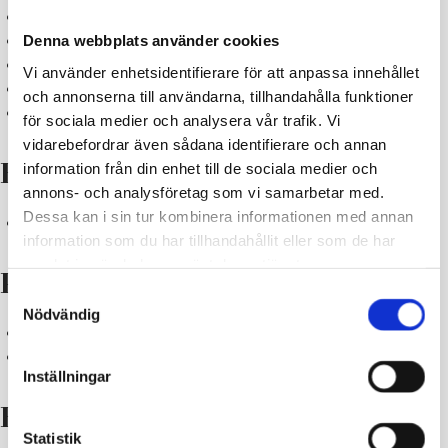
Ekenäsvägen
Denna webbplats använder cookies
Johannesgatan
Läppgatan
Vi använder enhetsidentifierare för att anpassa innehållet
Pumpvikens äventyrsbana
och annonserna till användarna, tillhandahålla funktioner
Ryttaregatan Tallmovägen
för sociala medier och analysera vår trafik. Vi
vidarebefordrar även sådana identifierare och annan
information från din enhet till de sociala medier och
Billnäs
annons- och analysföretag som vi samarbetar med.
Dessa kan i sin tur kombinera informationen med annan
Åsändavägen
information som du har tillhandahållit eller som de har
samlat in när du har använt deras tjänster.
Pojo
Samtyckesval
Nödvändig
Gamla Åbovägen
Tallbackavägen
Inställningar
Fiskars
Statistik