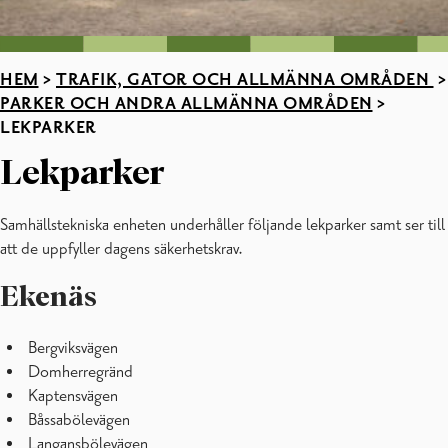
HEM
>
TRAFIK, GATOR OCH ALLMÄNNA OMRÅDEN
>
PARKER OCH ANDRA ALLMÄNNA OMRÅDEN
>
LEKPARKER
Lekparker
Samhällstekniska enheten underhåller följande lekparker samt ser till
att de uppfyller dagens säkerhetskrav.
Ekenäs
Bergviksvägen
Domherregränd
Kaptensvägen
Båssabölevägen
Langansbölevägen