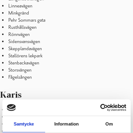
Linneavägen
Minkgränd
Pehr Sommars gata
Rusthållsvägen
Rönnvägen
Sidensvansvägen
Skepplandavägen
Stallörens lekpark
Stenbackavägen
Storsvängen
Fågelsången
Karis
Bäljars lekpark
Bulevarden Parkour
Centralgatan
Samtycke
Information
Om
Dönsbyvägen