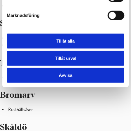
Åkerraden
Marknadsföring
Svartå
Tallåsvägen
Tillåt alla
Hållsnäsvägen
Tillåt urval
Tenala
Avvisa
Kommunalhusvägen
Bromarv
Rusthållsåsen
Skåldö