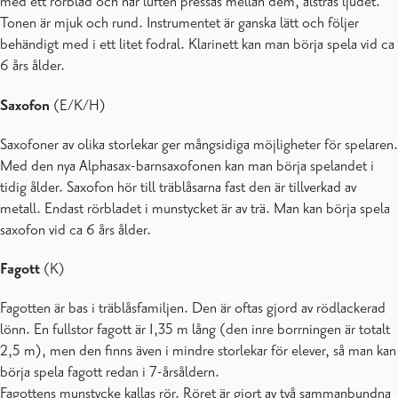
med ett rörblad och när luften pressas mellan dem, alstras ljudet.
Tonen är mjuk och rund. Instrumentet är ganska lätt och följer
behändigt med i ett litet fodral. Klarinett kan man börja spela vid ca
6 års ålder.
Saxofon
(E/K/H)
Saxofoner av olika storlekar ger mångsidiga möjligheter för spelaren.
Med den nya Alphasax-barnsaxofonen kan man börja spelandet i
tidig ålder. Saxofon hör till träblåsarna fast den är tillverkad av
metall. Endast rörbladet i munstycket är av trä. Man kan börja spela
saxofon vid ca 6 års ålder.
Fagott
(K)
Fagotten är bas i träblåsfamiljen. Den är oftas gjord av rödlackerad
lönn. En fullstor fagott är 1,35 m lång (den inre borrningen är totalt
2,5 m), men den finns även i mindre storlekar för elever, så man kan
börja spela fagott redan i 7-årsåldern.
Fagottens munstycke kallas rör. Röret är gjort av två sammanbundna