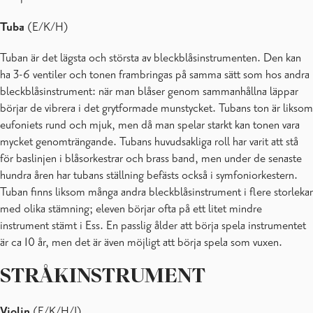
Tuba
(E/K/H)
Tuban är det lägsta och största av bleckblåsinstrumenten. Den kan
ha 3-6 ventiler och tonen frambringas på samma sätt som hos andra
bleckblåsinstrument: när man blåser genom sammanhållna läppar
börjar de vibrera i det grytformade munstycket. Tubans ton är liksom
eufoniets rund och mjuk, men då man spelar starkt kan tonen vara
mycket genomträngande. Tubans huvudsakliga roll har varit att stå
för baslinjen i blåsorkestrar och brass band, men under de senaste
hundra åren har tubans ställning befästs också i symfoniorkestern.
Tuban finns liksom många andra bleckblåsinstrument i flere storlekar
med olika stämning; eleven börjar ofta på ett litet mindre
instrument stämt i Ess. En passlig ålder att börja spela instrumentet
är ca 10 år, men det är även möjligt att börja spela som vuxen.
STRÅKINSTRUMENT
Violin
(E/K/H/I)