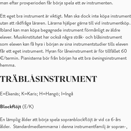
man efter provperioden får börja spela ett av instrumenten.
Ett eget bra instrument är viktigt. Man ska dock inte köpa instrument
utan att rådfråga läraren. Lärarna hjälper gärna till vid instrumentköp.
Ibland kan man köpa begagnade instrument förmånligt av äldre
elever. Musikinstitutet har också några stråk- och blåsinstrument
som eleven kan få hyra i början av sina instrumentstudier tills eleven
får ett eget instrument. Hyran för låneinstrument är för tillfället 60
€/termin. Pianisterna bör från början ha ett bra övningsinstrument
hemma.
TRÄBLÅSINSTRUMENT
E=Ekenäs; K=Karis; H=Hangö; I=Ingå
Blockflöjt
(E/K)
En lämplig ålder att börja spela sopranblockflöjt är vid ca 6-års
ålder. Standardmedlemmarna i denna instrumentfamilj är sopran-,