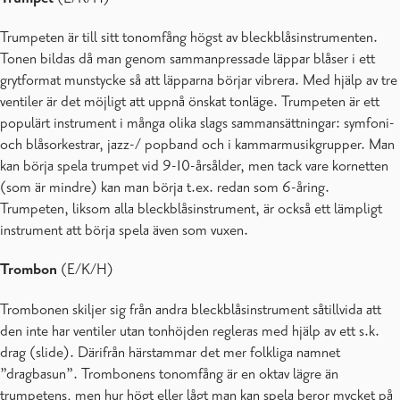
Trumpeten är till sitt tonomfång högst av bleckblåsinstrumenten.
Tonen bildas då man genom sammanpressade läppar blåser i ett
grytformat munstycke så att läpparna börjar vibrera. Med hjälp av tre
ventiler är det möjligt att uppnå önskat tonläge. Trumpeten är ett
populärt instrument i många olika slags sammansättningar: symfoni-
och blåsorkestrar, jazz-/ popband och i kammarmusikgrupper. Man
kan börja spela trumpet vid 9-10-årsålder, men tack vare kornetten
(som är mindre) kan man börja t.ex. redan som 6-åring.
Trumpeten, liksom alla bleckblåsinstrument, är också ett lämpligt
instrument att börja spela även som vuxen.
Trombon
(E/K/H)
Trombonen skiljer sig från andra bleckblåsinstrument såtillvida att
den inte har ventiler utan tonhöjden regleras med hjälp av ett s.k.
drag (slide). Därifrån härstammar det mer folkliga namnet
”dragbasun”. Trombonens tonomfång är en oktav lägre än
trumpetens, men hur högt eller lågt man kan spela beror mycket på