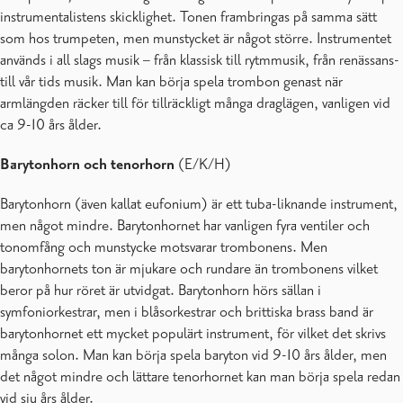
instrumentalistens skicklighet. Tonen frambringas på samma sätt
som hos trumpeten, men munstycket är något större. Instrumentet
används i all slags musik – från klassisk till rytmmusik, från renässans-
till vår tids musik. Man kan börja spela trombon genast när
armlängden räcker till för tillräckligt många draglägen, vanligen vid
ca 9-10 års ålder.
Barytonhorn
och tenorhorn
(E/K/H)
Barytonhorn (även kallat eufonium) är ett tuba-liknande instrument,
men något mindre. Barytonhornet har vanligen fyra ventiler och
tonomfång och munstycke motsvarar trombonens. Men
barytonhornets ton är mjukare och rundare än trombonens vilket
beror på hur röret är utvidgat. Barytonhorn hörs sällan i
symfoniorkestrar, men i blåsorkestrar och brittiska brass band är
barytonhornet ett mycket populärt instrument, för vilket det skrivs
många solon. Man kan börja spela baryton vid 9-10 års ålder, men
det något mindre och lättare tenorhornet kan man börja spela redan
vid sju års ålder.