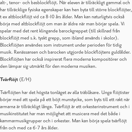
alt-, tenor- och basblockflöjt. När eleven är tillräckligt gammal och
har tillräckliga fysiska egenskaper kan hen byta till större blockflöjter,
t ex altblockflöjt vid ca 8-10 års ålder. Man kan naturligtvis också
börja med altblockflöjt om man är äldre när man börjar spela. Vi
spelar med det rent klingande barockgreppet (till skillnad från
blockflöjt med s.k. tyskt grepp, som ibland används i skolor).
Blockflöjten användes som instrument under perioden för tidig
musik. Renässansen och barocken utgjorde blockflöjtens guldålder.
Blockflöjten har också inspirerat flera moderna kompositörer och
den lämpar sig utmärkt för den moderna musiken.
Tvärflöjt
(E/H)
Tvärflöjten har det högsta tonläget av alla träblåsare. Unga flöjtister
börjar med att spela på ett böjt munstycke, som byts till ett rakt när
armarna är tillräckligt långa. Tvärflöjt är ett orkesterinstrument och i
musikinstitutet har man möjlighet att musicera med det både i
kammarmusikgrupper och i orkester. Man kan börja spela tvärflöjt
från och med ca 6-7 års ålder.