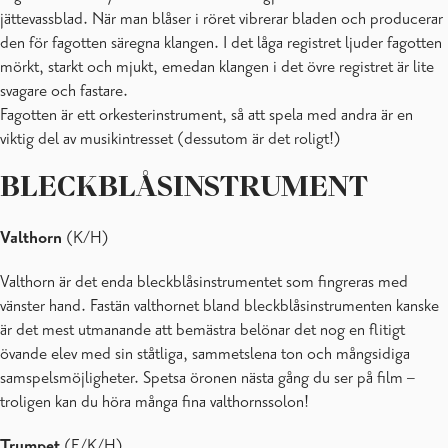
jättevassblad. När man blåser i röret vibrerar bladen och producerar
den för fagotten säregna klangen. I det låga registret ljuder fagotten
mörkt, starkt och mjukt, emedan klangen i det övre registret är lite
svagare och fastare.
Fagotten är ett orkesterinstrument, så att spela med andra är en
viktig del av musikintresset (dessutom är det roligt!)
BLECKBLÅSINSTRUMENT
Valthorn
(K/H)
Valthorn är det enda bleckblåsinstrumentet som fingreras med
vänster hand. Fastän valthornet bland bleckblåsinstrumenten kanske
är det mest utmanande att bemästra belönar det nog en flitigt
övande elev med sin ståtliga, sammetslena ton och mångsidiga
samspelsmöjligheter. Spetsa öronen nästa gång du ser på film –
troligen kan du höra många fina valthornssolon!
Trumpet
(E/K/H)