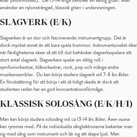
eller juniormodell). De 13-14-åriga behöver en vanlig gitarr. Man
använder en nylonsträngad, klassisk gitarr i undervisningen.
SLAGVERK (E/K)
Slagverken är en stor och fascinerande instrumentgrupp. Det är
dock mycket annat än att bara spela trummor. Instrumenturvalet ökar
när färdigheterna växer så att till slut behärskar slagverksspelare ett
stort antal slagverk. Slagverkare spelar en viktig roll i
symfoniorkestrar, blåsorkestrar, rock, pop och många andra
musikensembler. Du kan börja studera slagverk vid 7-8 års ålder.
En förutsättning för att börja i ett så tidigt skede är dock att
studenten redan har en god koncentrationsförmåga.
KLASSISK SOLOSÅNG
(E/K/H/I)
Man kan börja studera solosång vid ca 13-14 års ålder. Även vuxna
kan rymmas med. På de individuella sånglektionerna bekantar man
sig med sång som instrument och lär sig att skapa ljud. Man