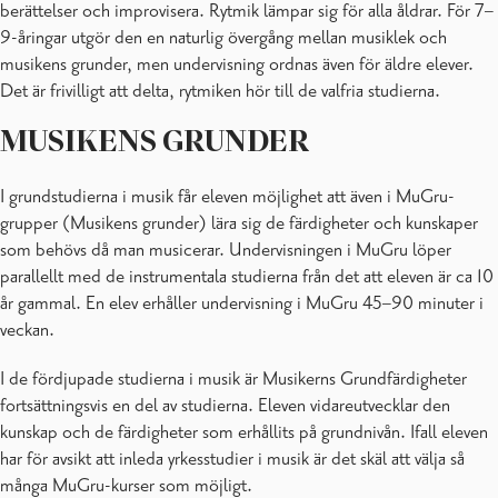
berättelser och improvisera. Rytmik lämpar sig för alla åldrar. För 7–
9-åringar utgör den en naturlig övergång mellan musiklek och
musikens grunder, men undervisning ordnas även för äldre elever.
Det är frivilligt att delta, rytmiken hör till de valfria studierna.
MUSIKENS GRUNDER
I grundstudierna i musik får eleven möjlighet att även i MuGru-
grupper (Musikens grunder) lära sig de färdigheter och kunskaper
som behövs då man musicerar. Undervisningen i MuGru löper
parallellt med de instrumentala studierna från det att eleven är ca 10
år gammal. En elev erhåller undervisning i MuGru 45–90 minuter i
veckan.
I de fördjupade studierna i musik är Musikerns Grundfärdigheter
fortsättningsvis en del av studierna. Eleven vidareutvecklar den
kunskap och de färdigheter som erhållits på grundnivån. Ifall eleven
har för avsikt att inleda yrkesstudier i musik är det skäl att välja så
många MuGru-kurser som möjligt.