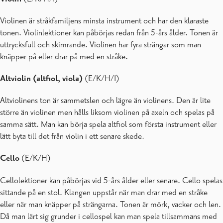
Violinen är stråkfamiljens minsta instrument och har den klaraste
tonen. Violinlektioner kan påbörjas redan från 5-års ålder. Tonen är
uttrycksfull och skimrande. Violinen har fyra strängar som man
knäpper på eller drar på med en stråke.
Altviolin (altfiol, viola)
(E/K/H/I)
Altviolinens ton är sammetslen och lägre än violinens. Den är lite
större än violinen men hålls liksom violinen på axeln och spelas på
samma sätt. Man kan börja spela altfiol som första instrument eller
lätt byta till det från violin i ett senare skede.
Cello
(E/K/H)
Cellolektioner kan påbörjas vid 5-års ålder eller senare. Cello spelas
sittande på en stol. Klangen uppstår när man drar med en stråke
eller när man knäpper på strängarna. Tonen är mörk, vacker och len.
Då man lärt sig grunder i cellospel kan man spela tillsammans med