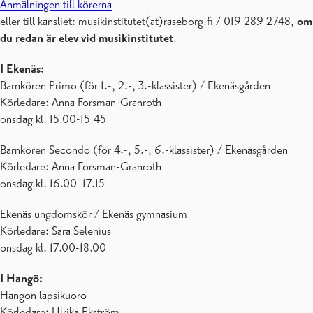
Anmälningen till körerna
eller till kansliet: musikinstitutet(at)raseborg.fi / 019 289 2748,
om
du redan är elev vid musikinstitutet
.
I Ekenäs:
Barnkören Primo (för 1.-, 2.-, 3.-klassister) / Ekenäsgården
Körledare: Anna Forsman-Granroth
onsdag kl. 15.00-15.45
Barnkören Secondo (för 4.-, 5.-, 6.-klassister) / Ekenäsgården
Körledare: Anna Forsman-Granroth
onsdag kl. 16.00–17.15
Ekenäs ungdomskör / Ekenäs gymnasium
Körledare: Sara Selenius
onsdag kl. 17.00-18.00
I Hangö:
Hangon lapsikuoro
Körledare: Ulrika Ekström