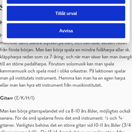
STRÄNGINSTRUMENT
Tillåt urval
Harpa
(K)
Avvisa
Harpan har en vacker och fyllig klang. Man kan spela både bekanta
melodier samt svårare stycken på den, och den låter vackert redan
från första början. Man kan börja spela en mindre folkharpa eller sk.
kläppharpa redan som ca 7-åring, och när man växer kan man övergå
till en större pedalharpa. Förutom solomusik kan man spela
kammarmusik och spela med i olika orkestrar. På lektionen spelar
man på institutets instrument. Hemma kan man ha en egen harpa
eller man kan hyra ett instrument från musikinstitutet.
Gitarr
(E/K/H/I)
Man kan börja gitarrspelandet vid ca 8-10 års ålder, möjligtvis också
senare. För de små spelarna finns det små instrument: ½ och ¾-
gitarrer. Vanligtvis behövs det en större gitarr vid 10-11 års ålder (3/4