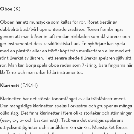
Oboe
(K)
Oboen har ett munstycke som kallas för rör. Röret består av
dubbelrörblad/två hopmonterade vasskivor. Tonen frambringas
genom att man blåser in luft mellan rörbladen som då vibrerar och
ger instrumentet dess karaktäristiska ljud. En nybörjare kan spela
med en plaströr eller en trärör köpt från musikaffären eller med ett
rör tillverkat av läraren. I ett senare skede tillverkar spelaren själv sitt
rör. Man kan börja spela oboe redan som 7-åring, bara fingrarna når
klaffarna och man orkar hålla instrumentet.
Klarinett
(E/K/H)
Klarinetten har det största tonomfånget av alla träblåsinstrument.
Den mångsidiga klarinetten spelas i orkestrar och grupper av många
olika slag. Det finns klarinetter i flera olika storlekar och stämningar
(ess-, c-, b- och basklarinett). Tack vare det utvidgas spelarens
uttrycksmöjligheter och startåldern kan sänkas. Munstycket förses