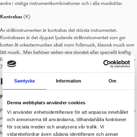
andra i otaliga instrumentkombinationer och i alla musikstilar.
Kontrabas
(K)
Av stråkinstrumenten är kontrabas det största instrumentet.
Kontrabasen är det djupast ljudande stråkinstrumentet som ger
botten åt orkestermusiken såväl inom folkmusik, klassisk musik som
lätt musik. Man behöver varken vara storväxt eller speciellt kraftig
för att kunna spela kontrabas. Man kan börja spela kontrabas från ca
7-års ålder.
KLAVERINSTRUMENT
Samtycke
Information
Om
Piano
(E/K/H/I)
Denna webbplats använder cookies
Pianot är ett tangentinstrument där det man kallar för hamrar slår på
Vi använder enhetsidentifierare för att anpassa innehållet
strängar. Man kan spela piano ensam, i grupp och man kan
och annonserna till användarna, tillhandahålla funktioner
ackompanjera andra instrument. Man kan spela musik i olika stilar,
för sociala medier och analysera vår trafik. Vi
både lätt och klassiskt. Spellektionerna kan inledas redan före
vidarebefordrar även sådana identifierare och annan