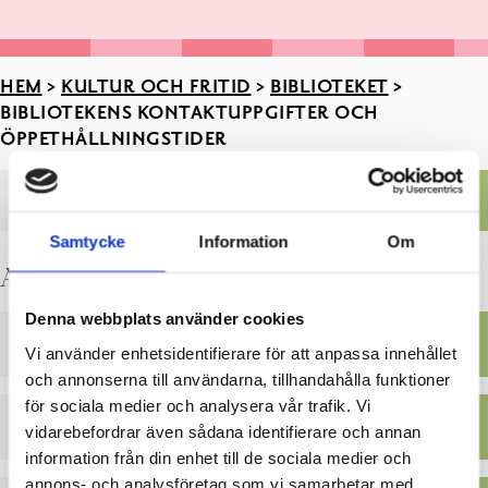
HEM
>
KULTUR OCH FRITID
>
BIBLIOTEKET
>
BIBLIOTEKENS KONTAKTUPPGIFTER OCH
ÖPPETHÅLLNINGSTIDER
Biblioteket
Samtycke
Information
Om
Biblioteket
Avvikande öppettider:
se första sidan
Barn och ungdomar
Barn
Denna webbplats använder cookies
Föräldrar
Ekenäs bibliotek
Vi använder enhetsidentifierare för att anpassa innehållet
Service till skolor och daghem
och annonserna till användarna, tillhandahålla funktioner
Ungdomar
för sociala medier och analysera vår trafik. Vi
Bibliotekens kontaktuppgifter och öppethållningstider
Karis bibliotek
vidarebefordrar även sådana identifierare och annan
Bibliotekens personal
information från din enhet till de sociala medier och
Datorer, utskrifter, kopior
annons- och analysföretag som vi samarbetar med.