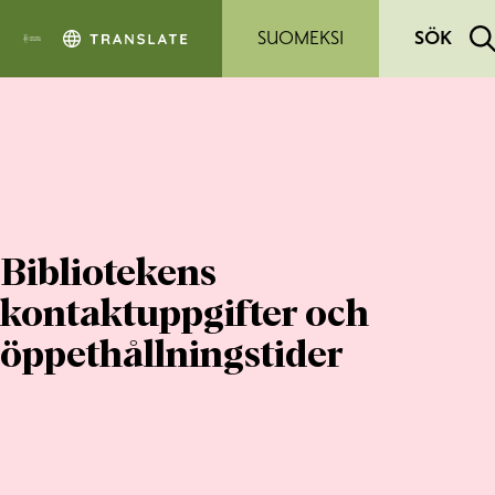
Hoppa till sidans innehåll
SUOMEKSI
SÖK
Bibliotekens
kontaktuppgifter och
öppethållningstider