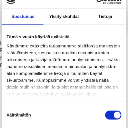
Hakarinteen Koti ja koulu
Hakarinteen koulun tiedotteet
Suostumus
Yksityiskohdat
Tietoja
Hakarinteen yhteystiedot ja henkilökunta
Kiusaamisen vastainen suunnitelma
Tämä sivusto käyttää evästeitä
Hakarinteen koulu on yhtenäiskoulu (luokat 1-9) Tammisaaressa
Käytämme evästeitä tarjoamamme sisällön ja mainosten
Raaseporissa. Koulumme on yksisarjainen. Meillä on 9
räätälöimiseen, sosiaalisen median ominaisuuksien
yleisopetuksen ryhmää sekä kolme joustavan erityisopetuksen
tukemiseen ja kävijämäärämme analysoimiseen. Lisäksi
pienryhmää. Koulun yhteydessä toimii myös esiopetusryhmä Röllit.
jaamme sosiaalisen median, mainosalan ja analytiikka-
alan kumppaneillemme tietoja siitä, miten käytät
sivustoamme. Kumppanimme voivat yhdistää näitä
tietoja muihin tietoihin, joita olet antanut heille tai joita on
kerätty, kun olet käyttänyt heidän palvelujaan.
Suostumuksen
Välttämätön
valinta