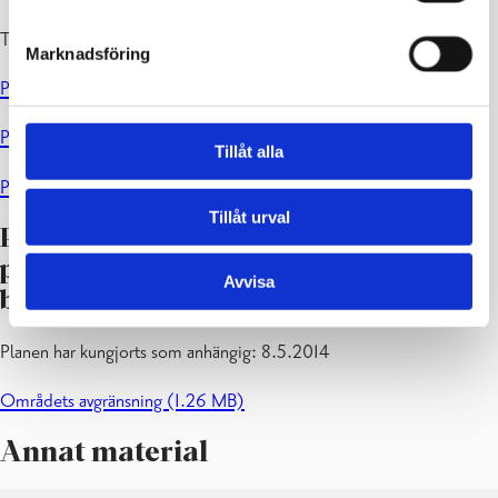
Till påseende: 16.1–17.2.2017
Marknadsföring
Plankarta
Plankartans beteckningar och bestämmelser
Tillåt alla
Planbeskrivning
Tillåt urval
Planläggningens påbörjande och
program för deltagande och
Avvisa
bedömning (PDB)
Planen har kungjorts som anhängig: 8.5.2014
Områdets avgränsning (1.26 MB)
Annat material