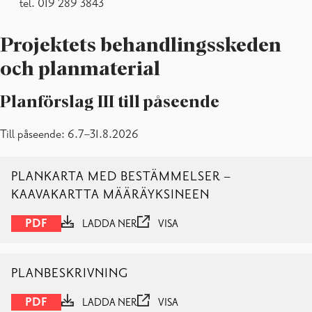
tel. 019 289 3843
Projektets behandlingsskeden
och planmaterial
Planförslag III till påseende
Till påseende: 6.7–31.8.2026
PLANKARTA MED BESTÄMMELSER –
KAAVAKARTTA MÄÄRÄYKSINEEN
PDF
LADDA NER
VISA
PLANBESKRIVNING
PDF
LADDA NER
VISA