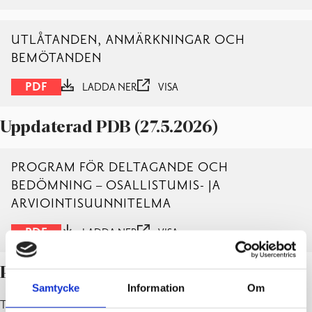
UTLÅTANDEN, ANMÄRKNINGAR OCH
BEMÖTANDEN
PDF
LADDA NER
VISA
Uppdaterad PDB (27.5.2026)
PROGRAM FÖR DELTAGANDE OCH
BEDÖMNING – OSALLISTUMIS- JA
ARVIOINTISUUNNITELMA
PDF
LADDA NER
VISA
Planförslag II till påseende
Samtycke
Information
Om
Till påseende: 23.3–24.4.2020