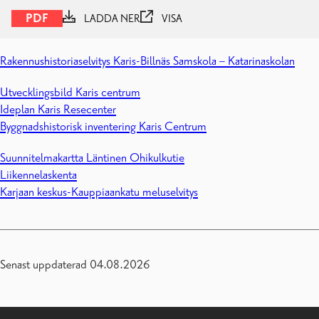
PDF
LADDA NER
VISA
Rakennushistoriaselvitys Karis-Billnäs Samskola – Katarinaskolan
Utvecklingsbild Karis centrum
Ideplan Karis Resecenter
Byggnadshistorisk inventering Karis Centrum
Suunnitelmakartta Läntinen Ohikulkutie
Liikennelaskenta
Karjaan keskus-Kauppiaankatu meluselvitys
Senast uppdaterad 04.08.2026