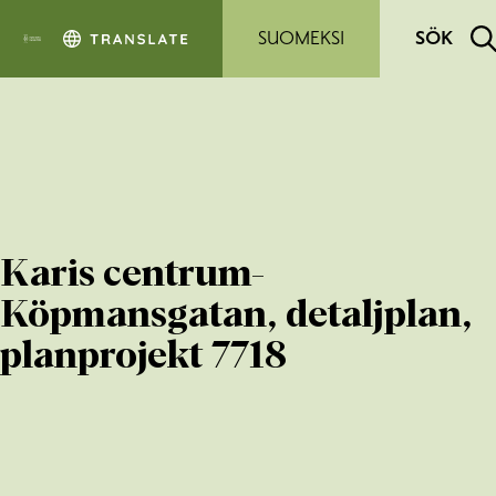
Hoppa till sidans innehåll
SUOMEKSI
SÖK
Karis centrum-
Köpmansgatan, detaljplan,
planprojekt 7718