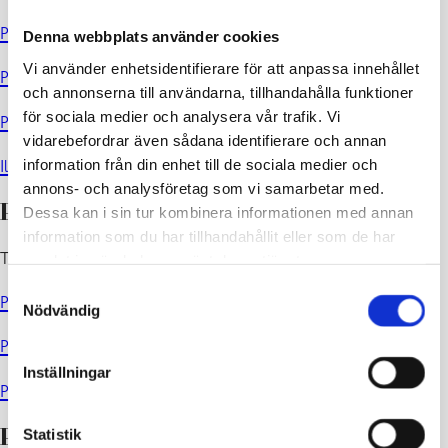
Plankarta
Denna webbplats använder cookies
Vi använder enhetsidentifierare för att anpassa innehållet
Planbestämmelser
och annonserna till användarna, tillhandahålla funktioner
för sociala medier och analysera vår trafik. Vi
Planbeskrivning
vidarebefordrar även sådana identifierare och annan
information från din enhet till de sociala medier och
Illustration
annons- och analysföretag som vi samarbetar med.
Planförslag
Dessa kan i sin tur kombinera informationen med annan
information som du har tillhandahållit eller som de har
Till påseende: 23.4.–23.5.2018
samlat in när du har använt deras tjänster.
Samtyckesval
Plankarta
Nödvändig
Plankartans beteckningar och bestämmelser
Inställningar
Planbeskrivning
Statistik
Planutkast