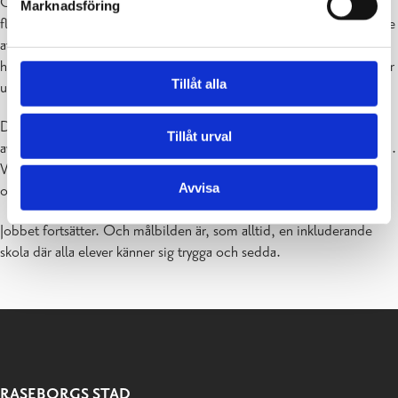
Generellt sett kan vi konstatera att kurvorna pekar i rätt riktning. De
Marknadsföring
flesta både trivs och känner sig trygga i KSH. Det är också glädjande
att se att förändringar som efterfrågats i tidigare enkäter och som vi
har åtgärdat – till exempel fler klockor i korridorerna – nu inte dyker
Tillåt alla
upp som förbättringsförslag.
Däremot nämner flera elever ”vejpande”, det vill säga användandet
Tillåt urval
av e-cigaretter, som ett inslag som minskar trivseln under skoldagen.
Vi är medvetna om att det pågår, jobbar förebyggande kring temat
Avvisa
och ingriper vid behov.
Jobbet fortsätter. Och målbilden är, som alltid, en inkluderande
skola där alla elever känner sig trygga och sedda.
RASEBORGS STAD