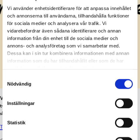
Vi använder enhetsidentifierare för att anpassa innehållet
och annonserna till användarna, tillhandahålla funktioner
för sociala medier och analysera vår trafik. Vi
vidarebefordrar även sådana identifierare och annan
information från din enhet till de sociala medier och
annons- och analysföretag som vi samarbetar med.
Dessa kan i sin tur kombinera informationen med annan
information som du har tillhandahållit eller som de har
samlat in när du har använt deras tjänster.
Samtyckesval
Nödvändig
Vi fortsätter att genomföra vår egen Trivsel & Trygghet-enkät
Inställningar
två gånger om året för att följa upp hur eleverna trivs i vår
skola. Här är det senaste resultatet
:
Statistik
Trivsel & Trygghet mars 2026