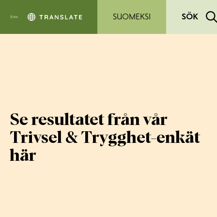
Hoppa till sidans innehåll
SUOMEKSI
SÖK
Se resultatet från vår
Trivsel & Trygghet-enkät
här