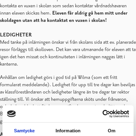
kontakta en vuxen i skolan som sedan kontaktar vårdnadshavaren
Skolinfo
innan eleven skickas hem.
Eleven får aldrig gå hem mitt under
Studieteknik
skoldagen utan att ha kontaktat en vuxen i skolan!
Undervisningen
Vänelever
LEDIGHETER
Vanliga frågor
Med tanke på inlärningen önskar vi från skolans sida att ev. planerade
resor förläggs till skolloven. Det kan vara utmanande för eleven att ta
igen det hen missat och kontinuiteten i inlärningen naggas lätt i
kanterna.
Anhållan om ledighet görs i god tid på Wilma (som ett fritt
formulerat meddelande). Ledighet för upp till tre dagar kan beviljas
av klassföreståndaren och ledigheter längre än tre dagar tar rektor
ställning till. Vi önskar att hemuppgifterna sköts under frånvaron,
och skolans blankett för hemuppgifter hoppas vi underlättar saken.
Blanketten, som finns utanför rektors kansli, fylls i god tid i och
godkänns av rektor innan den planerade frånvaron.
Samtycke
Information
Om
ADRESSFÖRÄNDRINGAR