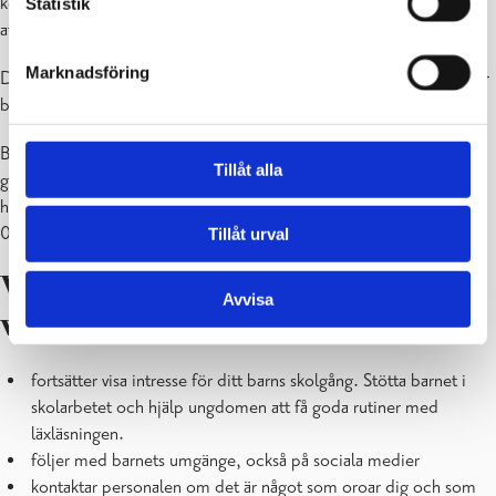
kort, som gäller som betalning i de flesta bussar. Kortet är kodat så
Statistik
att det gäller under skoldagar.
Marknadsföring
Den som inte kan använda sig av allmänna kommunikationsmedel är
berättigad att åka taxi.
Bildningskansliet i Raseborg handhar ansökningar och ärenden som
Tillåt alla
gäller skol- och taxiskjutsar. Information och ansökningsblankett
hittar du på
bildningskansliets sida
. Kontaktperson är Katja Roni tfn
019-2892143.
Tillåt urval
Vi förväntar oss att du som
Avvisa
vårdnadshavare …
fortsätter visa intresse för ditt barns skolgång. Stötta barnet i
skolarbetet och hjälp ungdomen att få goda rutiner med
läxläsningen.
följer med barnets umgänge, också på sociala medier
kontaktar personalen om det är något som oroar dig och som