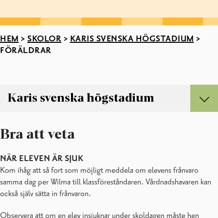
HEM
>
SKOLOR
>
KARIS SVENSKA HÖGSTADIUM
>
FÖRÄLDRAR
Karis svenska högstadium
Karis svenska högstadium
Bra att veta
Antimobbningsplan
Blanketter
Elev- och hälsovård
NÄR ELEVEN ÄR SJUK
Elevkåren
Kom ihåg att så fort som möjligt meddela om elevens frånvaro
Föräldrar
samma dag per Wilma till klassföreståndaren. Vårdnadshavaren kan
KSH personal
också själv sätta in frånvaron.
Läsårets arbetstider
Observera att om en elev insjuknar under skoldagen måste hen
Ordnings- och trivselregler