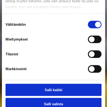
tietoja muihin tietoihin, joita olet antanut heille tai joita on
KERTAA!
kerätty, kun olet käyttänyt heidän palvelujaan.
TERVETULOA RAASEPORIIN – UUSIEN
Suostumuksen
ASUKKAIDEN ILTA TAMMISAAREN
Välttämätön
KIRJASTOSSA KE 12.11. KLO 18
valinta
ASU HYVIN RAASEPORISSA
Mieltymykset
UIMAHALLI
UIMARANNAT
Tilastot
AIKATAULUT JA REITIT
Markkinointi
Salli kaikki
Salli valinta