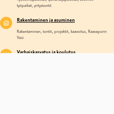
työpaikat, yritystontit
Rakentaminen ja asuminen
Rakentaminen, tontit, projektit, kaavoitus, Raaseporin
Vesi
Varhaiskasvatus ja koulutus
Päiväkodit, koulut, lukiot, Raaseporin Musiikkiopisto
Liikenne, kadut ja yleiset alueet
Katujen kunnossapito, joukkoliikenne, viheralueet,
vesialueet, metsät
Ympäristö ja kestävyys