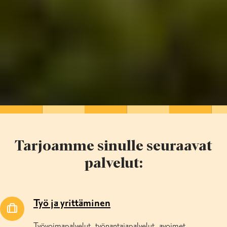
Tarjoamme sinulle seuraavat
palvelut:
Työ ja yrittäminen
Työvoimapalvelut, työnantajapalvelut, avoimet