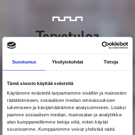
Tervetuloa
Raasepor
iin!
Suostumus
Yksityiskohdat
Tietoja
Tämä sivusto käyttää evästeitä
Käytämme evästeitä tarjoamamme sisällön ja mainosten
räätälöimiseen, sosiaalisen median ominaisuuksien
tukemiseen ja kävijämäärämme analysoimiseen. Lisäksi
Etsitkö ehkä näitä?
jaamme sosiaalisen median, mainosalan ja analytiikka-
alan kumppaneillemme tietoja siitä, miten käytät
TERVETULOA RAASEPORIIN – ILTA UUSILLE
sivustoamme. Kumppanimme voivat yhdistää näitä
ASUKKAILLE JÄRJESTETÄÄN ENSIMMÄISTÄ