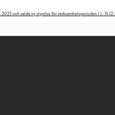
.2023 och valde ny styrelse för verksamhetsperioden 1.1.-31.12.2