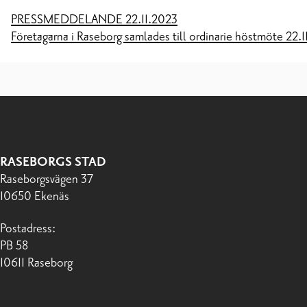
PRESSMEDDELANDE 22.11.2023
Företagarna i Raseborg samlades till ordinarie höstmöte 22.11
RASEBORGS STAD
Raseborgsvägen 37
10650 Ekenäs
Postadress:
PB 58
10611 Raseborg