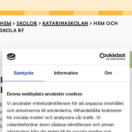
HEM
>
SKOLOR
>
KATARINASKOLAN
>
HEM OCH
SKOLA RF
Katarinaskolan
Samtycke
Information
Om
Katarinaskolan
Hem och Skola för
Läsårsinfo
Aktuellt
Katarinaskolan
Denna webbplats använder cookies
Elevdelaktighet
Elevvård
Vi använder enhetsidentifierare för att anpassa innehållet
Ett förtroendefullt förhållande mellan föräldrarna och lärarna är av
Antimobbningsplan
och annonserna till användarna, tillhandahålla funktioner
största betydelse för barnens utveckling. Skolans verksamhet är
Ordningsregler
för sociala medier och analysera vår trafik. Vi
öppen och föräldrarna får, gärna efter överenskommelse med
Föräldrastigen
vidarebefordrar även sådana identifierare och annan
läraren, komma till klassen och följa med undervisningen. I skolan
Skolbiblioteket Mini Fokus
information från din enhet till de sociala medier och