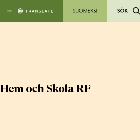
Hoppa till sidans innehåll
SUOMEKSI
SÖK
Hem och Skola RF