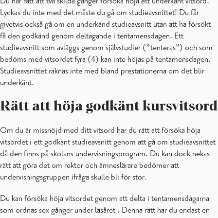
Du har rätt att två skilda gånger försöka höja ett underkänt vitsord.
Lyckas du inte med det måste du gå om studieavsnittet! Du får
givetvis också gå om en underkänd studieavsnitt utan att ha försökt
få den godkänd genom deltagande i tentamensdagen. Ett
studieavsnitt som avläggs genom självstudier (”tenteras”) och som
bedöms med vitsordet fyra (4) kan inte höjas på tentamensdagen.
Studieavsnittet räknas inte med bland prestationerna om det blir
underkänt.
Rätt att höja godkänt kursvitsord
Om du är missnöjd med ditt vitsord har du rätt att försöka höja
vitsordet i ett godkänt studieavsnitt genom att gå om studieavsnittet
då den finns på skolans undervisningsprogram. Du kan dock nekas
rätt att göra det om rektor och ämneslärare bedömer att
undervisningsgruppen ifråga skulle bli för stor.
Du kan försöka höja vitsordet genom att delta i tentamensdagarna
som ordnas sex gånger under läsåret . Denna rätt har du endast en