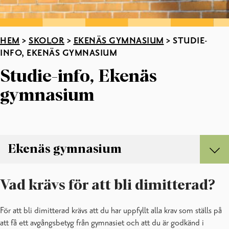
HEM
>
SKOLOR
>
EKENÄS GYMNASIUM
>
STUDIE-
INFO, EKENÄS GYMNASIUM
Studie-info, Ekenäs
gymnasium
Ekenäs gymnasium
Ekenäs gymnasium
Vad krävs för att bli dimitterad?
Bedömning och blanketter
Delaktighet i Ekenäs gymnasiun
För att bli dimitterad krävs att du har uppfyllt alla krav som ställs på
Läsårsinformation, Ekenäs gymnasium
att få ett avgångsbetyg från gymnasiet och att du är godkänd i
Personal vid Ekenäs gymnasium