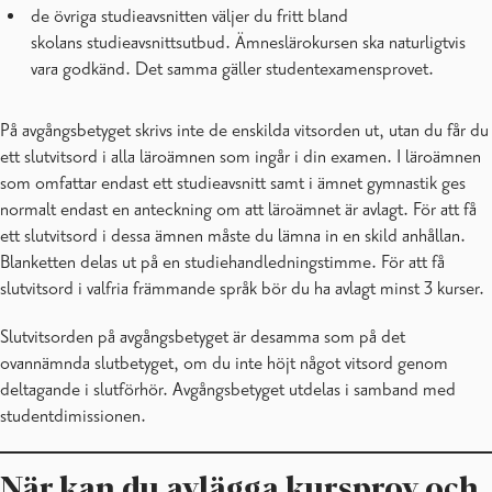
de övriga studieavsnitten väljer du fritt bland
skolans studieavsnittsutbud. Ämneslärokursen ska naturligtvis
vara godkänd. Det samma gäller studentexamensprovet.
På avgångsbetyget skrivs inte de enskilda vitsorden ut, utan du får du
ett slutvitsord i alla läroämnen som ingår i din examen. I läroämnen
som omfattar endast ett studieavsnitt samt i ämnet gymnastik ges
normalt endast en anteckning om att läroämnet är avlagt. För att få
ett slutvitsord i dessa ämnen måste du lämna in en skild anhållan.
Blanketten delas ut på en studiehandledningstimme. För att få
slutvitsord i valfria främmande språk bör du ha avlagt minst 3 kurser.
Slutvitsorden på avgångsbetyget är desamma som på det
ovannämnda slutbetyget, om du inte höjt något vitsord genom
deltagande i slutförhör. Avgångsbetyget utdelas i samband med
studentdimissionen.
När kan du avlägga kursprov och