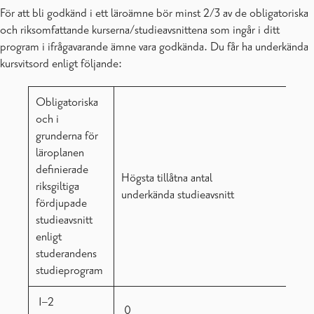
För att bli godkänd i ett läroämne bör minst 2/3 av de obligatoriska
och riksomfattande kurserna/studieavsnittena som ingår i ditt
program i ifrågavarande ämne vara godkända. Du får ha underkända
kursvitsord enligt följande:
Obligatoriska
och i
grunderna för
läroplanen
definierade
Högsta tillåtna antal
riksgiltiga
underkända studieavsnitt
fördjupade
studieavsnitt
enligt
studerandens
studieprogram
1–2
0