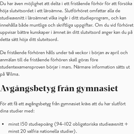
Du har även möjlighet att delta i ett fristående förhör för att försöka
höja slutvitsordet i ett läroämne. Slutförhöret omfattar alla de
studieavsnitt i läroämnet vilka ingår i ditt studieprogram, och kan
innehålla både muntliga och skriftliga uppgifter. Om du vid förhöret
uppvisar bättre kunskaper i ämnet än ditt slutvitsord anger kan du på
detta sätt höja ditt slutvitsord.
De fristående förhören hålls under två veckor i början av april och
anmälan till de fristående förhören skall göras före
studentexamensproven börjar i mars. Närmare information sätts ut
på Wilma.
Avgångsbetyg från gymnasiet
För att få ett avgångsbetyg från gymnasiet krävs att du har slutfört
dina studier med:
minst 150 studiepoäng (94–102 obligatoriska studieavsnitt +
minst 20 valfria nationella studier).