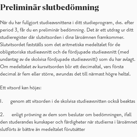
Preliminär slutbedömning
När du har fullgjort studieavsnittena i ditt studieprogram, dvs. efter
period 3, får du en preliminär bedömning. Det är ett utdrag ur ditt
studieregister där slutvitsorden i dina läroämnen framkommer.
Slutvitsordet fastställs som det aritmetiska medeltalet för de
obligatoriska studieavsnitt och de fördjupade studieavsnitt (med
undantag av de skolvisa fördjupade studieavsnitt) som du har avlagt.
Om medeltalet av kursvitsorden blir ett decimaltal, vars första
decimal är fem eller större, avrundas det till närmast högre heltal.
Ett vitsord kan höjas:
1. genom att vitsorden i de skolvisa studieavsnitten också beaktas
2. enligt prövning av dem som beslutar om bedömningen, ifall
den studerandes kunskaper och färdigheter när studierna i läroämnet
slutförts är bättre än medeltalet förutsätter