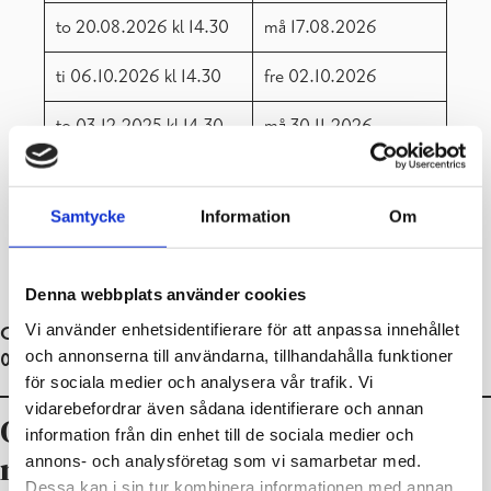
to 20.08.2026 kl 14.30
må 17.08.2026
ti 06.10.2026 kl 14.30
fre 02.10.2026
to 03.12.2025 kl 14.30
må 30.11.2026
ti 16.02.2027 kl 14.30
fre 12.02.2027
Samtycke
Information
Om
to 15.04.2027 kl 14.30
må 12.04.2027
to 10.06.2027 kl 09.00
må 07.06.2027
Denna webbplats använder cookies
Vi använder enhetsidentifierare för att anpassa innehållet
GNet tentamensdagar ordnas 03.11.2026, 02.02.2027 och
och annonserna till användarna, tillhandahålla funktioner
04.05.2027 kl. 14.30.
för sociala medier och analysera vår trafik. Vi
vidarebefordrar även sådana identifierare och annan
Gymnasiediplom och intyg över
information från din enhet till de sociala medier och
annons- och analysföretag som vi samarbetar med.
muntliga språkkunskaper
Dessa kan i sin tur kombinera informationen med annan