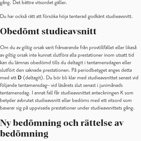
gång. Det bättre vitsordet gäller.
Du har också rätt att försöka höja tenterad godkänt studieavsnitt.
Obedömt studieavsnitt
Om du av giltig orsak varit frånvarande från provtillfället eller likaså
av giltig orsak inte kunnat slutföra alla prestationer inom utsatt tid
kan du lämnas obedömd tills du deltagit i tentamensdagen eller
slutfört den saknade prestationen. På periodbetyget anges detta
med ett
D
(deltagit). Du bör bli klar med studieavsnittet senast vid
följande tentamensdag– vid läsårets slut senast i junimånads
tentamensdag. I annat fall får studieavsnittet anteckningen K som
betyder avbrutet studieavsnitt eller bedöms med ett vitsord som
baserar sig på uppvisade prestationer under studieavsnittets gång.
Ny bedömning och rättelse av
bedömning