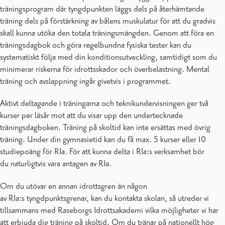
träningsprogram där tyngdpunkten läggs dels på återhämtande
träning dels på förstärkning av bålens muskulatur för att du gradvis
skall kunna utöka den totala träningsmängden. Genom att föra en
träningsdagbok och göra regelbundna fysiska tester kan du
systematiskt följa med din konditionsutveckling, samtidigt som du
minimerar riskerna för idrottsskador och överbelastning. Mental
träning och avslappning ingår givetvis i programmet.
Aktivt deltagande i träningarna och teknikundervisningen ger två
kurser per läsår mot att du visar upp den undertecknade
träningsdagboken. Träning på skoltid kan inte ersättas med övrig
träning. Under din gymnasietid kan du få max. 5 kurser eller 10
studiepoäng för RIa. För att kunna delta i RIa:s verksamhet bör
du naturligtvis vara antagen av RIa.
Om du utövar en annan idrottsgren än någon
av RIa:s tyngdpunktsgrenar, kan du kontakta skolan, så utreder vi
tillsammans med Raseborgs Idrottsakademi vilka möjligheter vi har
att erbjuda dig träning på skoltid. Om du tränar på nationellt hög