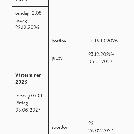
Studentexamen
Studie-info, Ekenäs gymnasium
onsdag 12.08–
Vår skola
tisdag
22.12.2026
höstlov
12–16.10.2026
23.12.2026–
jullov
06.01.2027
Vårterminen
2026
torsdag 07.01–
lördag
05.06.2027
22–
sportlov
26.02.2027