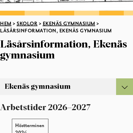
HEM
>
SKOLOR
>
EKENÄS GYMNASIUM
>
LÄSÅRSINFORMATION, EKENÄS GYMNASIUM
Läsårsinformation, Ekenäs
gymnasium
Ekenäs gymnasium
Ekenäs gymnasium
Arbetstider 2026–2027
Bedömning och blanketter
Delaktighet i Ekenäs gymnasiun
Läsårsinformation, Ekenäs gymnasium
Höstterminen
Personal vid Ekenäs gymnasium
202
6