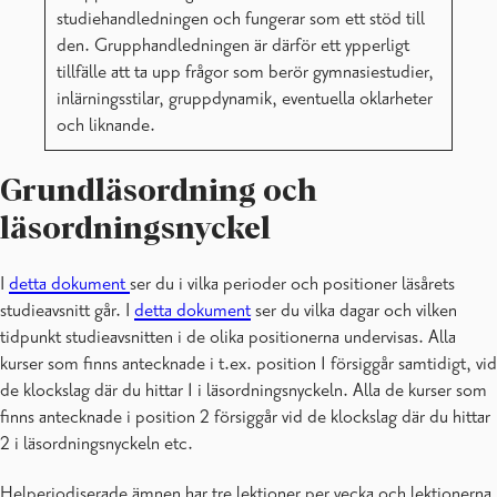
studiehandledningen och fungerar som ett stöd till
den. Grupphandledningen är därför ett ypperligt
tillfälle att ta upp frågor som berör gymnasiestudier,
inlärningsstilar, gruppdynamik, eventuella oklarheter
och liknande.
Grundläsordning och
läsordningsnyckel
I
detta dokument
ser du i vilka perioder och positioner läsårets
studieavsnitt går. I
detta dokument
ser du vilka dagar och vilken
tidpunkt studieavsnitten i de olika positionerna undervisas. Alla
kurser som finns antecknade i t.ex. position 1 försiggår samtidigt, vid
de klockslag där du hittar 1 i läsordningsnyckeln. Alla de kurser som
finns antecknade i position 2 försiggår vid de klockslag där du hittar
2 i läsordningsnyckeln etc.
Helperiodiserade ämnen har tre lektioner per vecka och lektionerna