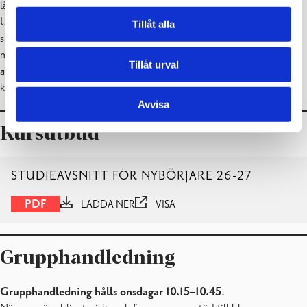
låna boken för den period du läser studieavsnittet i ett visst ämne.
Utlåningen sker via biblioteket, men lånetiden är anpassad enligt
Tillåt alla
skolans periodsystem. Du kan låna boken för en period åt gången,
men bör låna dem över disken direkt från bilbiotekspersonalen för
Tillåt urval
att få rätt lånetid. Du bör ha ett eget lånekort till biblioteket för att
kunna låna böckerna.
Avvisa
Kursutbud
STUDIEAVSNITT FÖR NYBÖRJARE 26-27
PDF
LADDA NER
VISA
Grupphandledning
Grupphandledning hålls onsdagar 10.15–10.45
.