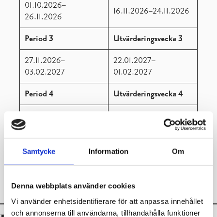
01.10.2026–
16.11.2026–24.11.2026
26.11.2026
Period 3
Utvärderingsvecka 3
27.11.2026–
22.01.2027–
03.02.2027
01.02.2027
Period 4
Utvärderingsvecka 4
04.02.2027–
06.04.2027
Period 5
Utvärderingsvecka 5
Samtycke
Information
Om
07.04.2027–
26.05.2027–
05.06.2027
03.06.2027
Denna webbplats använder cookies
Vi använder enhetsidentifierare för att anpassa innehållet
och annonserna till användarna, tillhandahålla funktioner