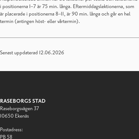
i positionerna 1–7 är 75 min. långa. Eftermiddagslektionerna, som
är placerade i positionerna 8–11, är 90 min. långa och går en hel
termin (antingen höst- eller vårtermin).
Senast uppdaterad 12.06.2026
RASEBORGS STAD
Raseborgsvägen 37
10650 Ekenäs
Postadress:
PB 58