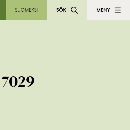
SUOMEKSI
SÖK
MENY
t 7029