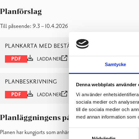
Planförslag
Till påseende: 9.3 – 10.4.2026
PLANKARTA MED BESTÄMMELSER – KAAVAKART
PDF
LADDA NER
VISA
Samtycke
PLANBESKRIVNING
Denna webbplats använder 
PDF
Vi använder enhetsidentifierar
LADDA NER
VISA
sociala medier och analysera 
till de sociala medier och a
Planläggningens påbörjande och prog
med annan information som du 
Samtyckesval
Planen har kungjorts som anhängig: 14.3.2025.
Nödvändig