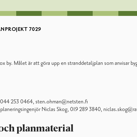
ANPROJEKT 7029
ox by. Målet är att göra upp en stranddetaljplan som anvisar b
l 044 253 0464, sten.ohman@netsten.fi
 planeringsingenjör Niclas Skog, 019 289 3840, niclas.skog@ra
och planmaterial