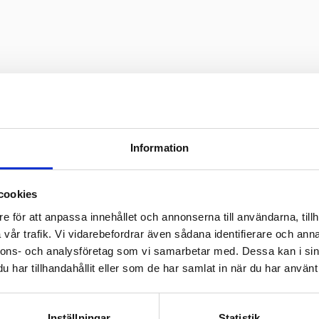
TA MÄÄRÄYKSINEEN
Information
cookies
e för att anpassa innehållet och annonserna till användarna, tillh
vår trafik. Vi vidarebefordrar även sådana identifierare och anna
nnons- och analysföretag som vi samarbetar med. Dessa kan i sin
ram för deltagande och bedömning (PD
har tillhandahållit eller som de har samlat in när du har använt 
Inställningar
Statistik