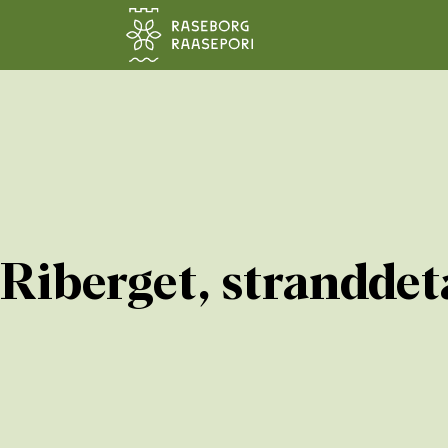
Hoppa till sidans innehåll
Riberget, stranddet