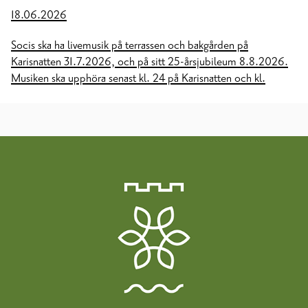
18.06.2026
Socis ska ha livemusik på terrassen och bakgården på
Karisnatten 31.7.2026, och på sitt 25-årsjubileum 8.8.2026.
Musiken ska upphöra senast kl. 24 på Karisnatten och kl.