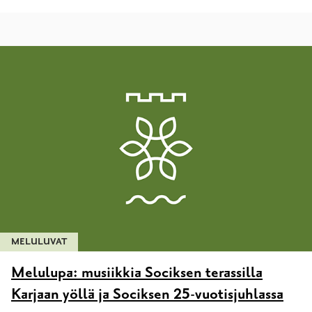
MELULUVAT
Melulupa: musiikkia Sociksen terassilla
Karjaan yöllä ja Sociksen 25-vuotisjuhlassa