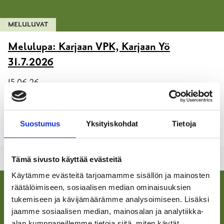
MELULUVAT
Melulupa: Karjaan VPK, Karjaan Yö
31.7.2026
15.06.26
Karjaan VPK järjestää perinteisen Karjaan Yö-tapahtuman
livemusiikilla brankiksen pihalla, perjantaina 31.7.2026, klo 17-
Suostumus
Yksityiskohdat
Tietoja
01.
Tämä sivusto käyttää evästeitä
Käytämme evästeitä tarjoamamme sisällön ja mainosten
räätälöimiseen, sosiaalisen median ominaisuuksien
tukemiseen ja kävijämäärämme analysoimiseen. Lisäksi
jaamme sosiaalisen median, mainosalan ja analytiikka-
alan kumppaneillemme tietoja siitä, miten käytät