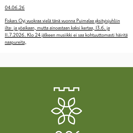
04.06.26
Fiskars Oyj vuokraa vielä tänä vuonna Puimalaa yksityisjuhliin
ilta- ja yöaikaan, mutta ainoastaan kaksi kertaa, 13.6. ja
11.7.2026. Klo 24 jälkeen musiikki ei saa kohtuuttomasti häiritä
naapureita,