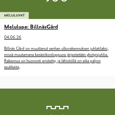
MELULUVAT
Melulupa: BillnäsGård
04.06.26
Billnäs Gård on muuttanut vanhan ulkorakennuksen juhlatilaksi,
missä muutamana kesäviikonloppuna järjestetään yksityisjuhlia.
Rakennus on huonosti eristetty, ja lähistöllä on aika paljon
asukkaita,