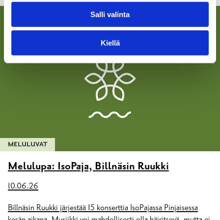
Salli valinta
Kiellä
MELULUVAT
Melulupa: IsoPaja, Billnäsin Ruukki
10.06.26
Billnäsin Ruukki järjestää 15 konserttia IsoPajassa Pinjaisessa
kesän aikana. Musiikki voi mahdollisesti olla häiritsevä, mutta ei