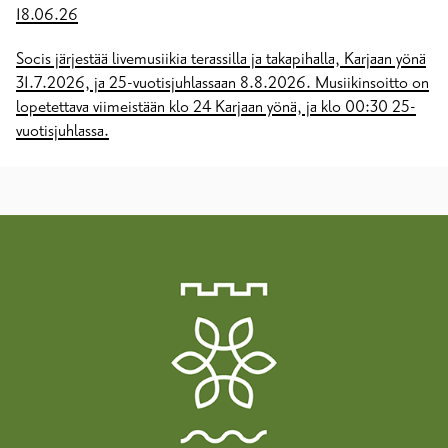
18.06.26
Socis järjestää livemusiikia terassilla ja takapihalla, Karjaan yönä
31.7.2026, ja 25-vuotisjuhlassaan 8.8.2026. Musiikinsoitto on
lopetettava viimeistään klo 24 Karjaan yönä, ja klo 00:30 25-
vuotisjuhlassa.