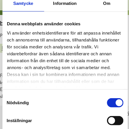
Samtycke
Information
Om
HEM
>
ARTIKLAR
>
BULLERLOV: TRÖSKHUSET
Denna webbplats använder cookies
Vi använder enhetsidentifierare för att anpassa innehållet
Publicerad : 04.06.2026
och annonserna till användarna, tillhandahålla funktioner
för sociala medier och analysera vår trafik. Vi
BULLERLOV
vidarebefordrar även sådana identifierare och annan
information från din enhet till de sociala medier och
annons- och analysföretag som vi samarbetar med.
Dessa kan i sin tur kombinera informationen med annan
Fiskars Abp hyr ännu denna sommar ut Tröskhuset för privata fester
information som du har tillhandahållit eller som de har
kvälls- och nattetid, men endast två gånger: 13.6 och 11.7.2026.
samlat in när du har använt deras tjänster.
Efter kl. 24 får musiken inte oskäligt störa grannar, vilket Fiskars Abp
ska övervaka.
Samtyckesval
Nödvändig
BESLUT_BULLERANMÄLAN_TRÖSKHUSET_202
Inställningar
PDF
LADDA NER
VISA