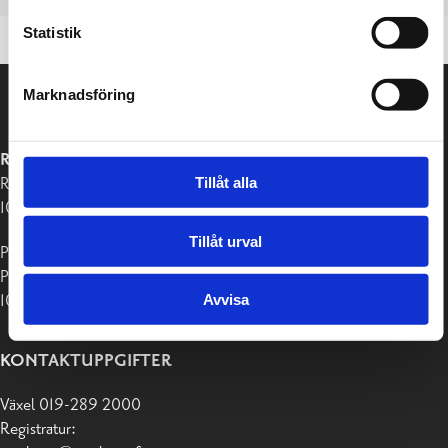
Statistik
Marknadsföring
RASEBORGS STAD
Tillåt alla
Raseborgsvägen 37
10650 Ekenäs
Tillåt urval
Postadress:
PB 58
10611 Raseborg
Avvisa
KONTAKTUPPGIFTER
Växel 019-289 2000
Registratur: