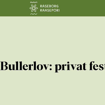
Hoppa till sidans innehåll
Bullerlov: privat fes