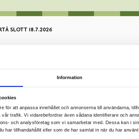
TÅ SLOTT 18.7.2026
Information
cookies
ållas utomhus vid Svartå Slott 18.7.2026. Musiken kan vara hög
e för att anpassa innehållet och annonserna till användarna, tillh
vår trafik. Vi vidarebefordrar även sådana identifierare och anna
nnons- och analysföretag som vi samarbetar med. Dessa kan i sin
6
har tillhandahållit eller som de har samlat in när du har använt 