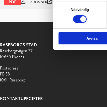
PDF
LADDA NER
VISA
Samtyckesval
Nödvändig
Avvisa
RASEBORGS STAD
Raseborgsvägen 37
10650 Ekenäs
Postadress:
PB 58
10611 Raseborg
KONTAKTUPPGIFTER