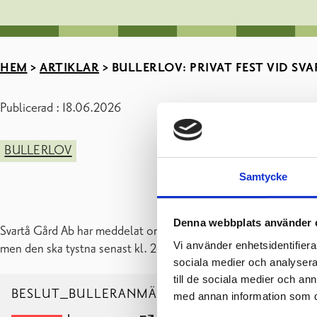
HEM
>
ARTIKLAR
>
BULLERLOV: PRIVAT FEST VID SVAR
Publicerad : 18.06.2026
BULLERLOV
Samtycke
Denna webbplats använder 
Svartå Gård Ab har meddelat om en privat fest som kommer att h
Vi använder enhetsidentifierar
men den ska tystna senast kl. 24.
sociala medier och analysera 
till de sociala medier och a
BESLUT_BULLERANMÄLAN_SVARTÅ SLOTT_202
med annan information som du 