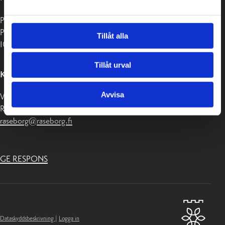
Postadress:
PB 58
Tillåt alla
10611 Raseborg
Tillåt urval
KONTAKTUPPGIFTER
Avvisa
Växel 019-289 2000
Registratur:
raseborg@raseborg.fi
GE RESPONS
Dataskyddsbeskrivning
|
Logga in