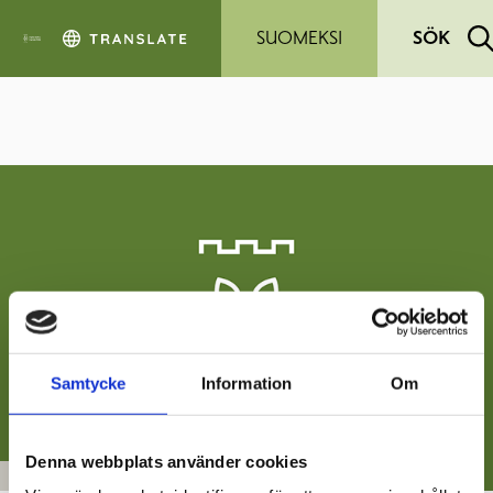
Hoppa till sidans innehåll
SUOMEKSI
SÖK
Samtycke
Information
Om
Denna webbplats använder cookies
STADEN