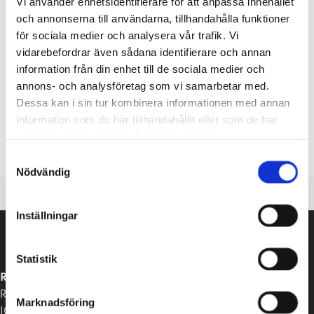
Vi använder enhetsidentifierare för att anpassa innehållet
Raseborgspriserna 2021 – nomineringen har
och annonserna till användarna, tillhandahålla funktioner
för sociala medier och analysera vår trafik. Vi
börjat!
vidarebefordrar även sådana identifierare och annan
08.12.2021
information från din enhet till de sociala medier och
annons- och analysföretag som vi samarbetar med.
Det är igen dags att nominera kandidater för årets
Dessa kan i sin tur kombinera informationen med annan
Raseborgspriser! Priserna delas ut vid en prisceremoni i början
information som du har tillhandahållit eller som de har
av år 2022. Genom priserna uppmärksammar staden en
samlat in när du har använt deras tjänster.
person,
Samtyckesval
Nödvändig
Inställningar
Statistik
RASEBORGS STAD
Raseborgsvägen 37
Marknadsföring
10650 Ekenäs