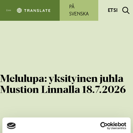
Siirry pääsisältöön
PÅ
ETSI
SVENSKA
Melulupa: yksityinen juhla
Mustion Linnalla 18.7.2026