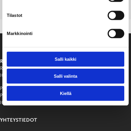
PDF
LATAA
NÄYTÄ
Tilastot
Markkinointi
Salli kaikki
RAASEPORIN KAUPUNKI
Raaseporintie 37
10650 Tammisaari
Salli valinta
Postiosoite:
Kiellä
PB 58
10611 Raasepori
YHTEYSTIEDOT