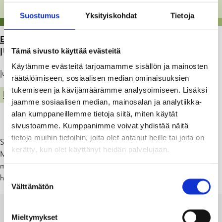
Suostumus
Yksityiskohdat
Tietoja
ETUSIVU
>
ARTIKKELIT
>
MELULUPA: YKSITYINEN
Tämä sivusto käyttää evästeitä
JUHLA MUSTION LINNALLA 18.7.2026
Käytämme evästeitä tarjoamamme sisällön ja mainosten
Julkaistu: 18.06.26
räätälöimiseen, sosiaalisen median ominaisuuksien
tukemiseen ja kävijämäärämme analysoimiseen. Lisäksi
MELULUVAT
jaamme sosiaalisen median, mainosalan ja analytiikka-
alan kumppaneillemme tietoja siitä, miten käytät
sivustoamme. Kumppanimme voivat yhdistää näitä
tietoja muihin tietoihin, joita olet antanut heille tai joita on
Svartå Gård Oy on ilmoittanut ulkona pidettävästä yksityisjuhlasta
kerätty, kun olet käyttänyt heidän palvelujaan.
Mustion Linnalla 18.7.2026. Musiikki voi olla äänekäs: ilmoituksen
mukaan n. 95 dB(A) 10 metriä vahvistimista, mutta sen tulee
Suostumuksen
hiljentyä viimeistään klo. 24.
Välttämätön
valinta
BESLUT_BULLERANMÄLAN_SVARTÅ
Mieltymykset
SLOTT_2026