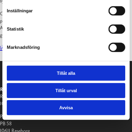
sysselsättningsplanen.
Inställningar
Om du låter bli att fullgöra skyldigheterna utan giltig orsak kan det
påverka din rätt till utkomstskydd för arbetslösa.
Arbetskraftsmyndigheten berättar hur försummelse av åtgärder utan
Statistik
giltig orsak kan påverka ditt utkomstskydd för arbetslösa.
Marknadsföring
lÄS MERA PÅ JOBBMARKNADEN
Tillåt alla
RASEBORGS STAD
Tillåt urval
Raseborgsvägen 37
10650 Ekenäs
Avvisa
Postadress:
PB 58
10611 Raseborg