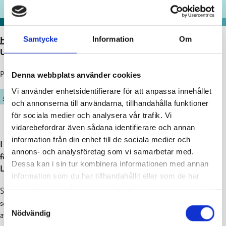
Samtycke
Information
Om
HEM
>
ARTIKLAR
>
ÄNDRINGAR I FÖLJDERNA FÖR
UTKOMSTSKYDDET FÖR ARBETSLÖSA
Publicerad : 26.02.2026
Denna webbplats använder cookies
Vi använder enhetsidentifierare för att anpassa innehållet
ARBETSKRAFTSSERVICE
och annonserna till användarna, tillhandahålla funktioner
för sociala medier och analysera vår trafik. Vi
vidarebefordrar även sådana identifierare och annan
information från din enhet till de sociala medier och
I fortsättningen blir förfarandet som gäller följderna av
annons- och analysföretag som vi samarbetar med.
försummelse av arbetssökandes skyldigheter enklare.
Dessa kan i sin tur kombinera informationen med annan
Lagändringen träder i kraft 1.3.
information som du har tillhandahållit eller som de har
samlat in när du har använt deras tjänster.
Som arbetssökande har du olika skyldigheter. Du måste delta i
serviceprocessen för arbetssökande och utföra de uppgifter som
Samtyckesval
Nödvändig
avtalats i sysselsättningsplanen eller den plan som ersätter