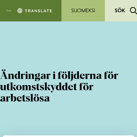
Hoppa till sidans innehåll
SUOMEKSI
SÖK
Ändringar i följderna för
utkomstskyddet för
arbetslösa