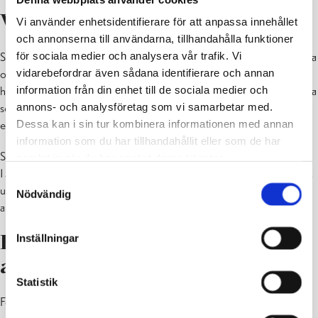
Vad är sysselsättningssedeln?
Vi använder enhetsidentifierare för att anpassa innehållet
och annonserna till användarna, tillhandahålla funktioner
för sociala medier och analysera vår trafik. Vi
Sysselsättningssedeln är ett ekonomiskt stöd som företag kan ansöka
vidarebefordrar även sådana identifierare och annan
om när de anställer en arbetslös person under 30 år med
information från din enhet till de sociala medier och
hemkommun i Hangö, Ingå eller Raseborg. Stödet riktar sig till unga
annons- och analysföretag som vi samarbetar med.
som varit arbetslösa i minst sex månader, eller i tre månader om de
Dessa kan i sin tur kombinera informationen med annan
endast har fullgjort den grundläggande utbildningens lärokurs.
information som du har tillhandahållit eller som de har
Sedeln täcker 50 procent av den ungas lönekostnader, dock högst
samlat in när du har använt deras tjänster.
1 500 euro per månad under en period av sex månader. Målet är att
Samtyckesval
underlätta rekryteringsbeslut och ge unga möjlighet att samla
Nödvändig
arbetslivserfarenhet, kompetens och trygghet i sin karriärstart.
Inställningar
Hur fungerar stödet för
arbetsgivare?
Statistik
Företag som anställer en ung person kan ingå ett avtal med