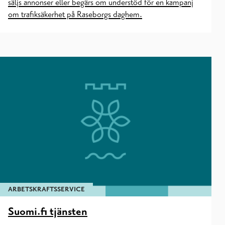
säljs annonser eller begärs om understöd för en kampanj
om trafiksäkerhet på Raseborgs daghem.
ARBETSKRAFTSSERVICE
Suomi.fi tjänsten