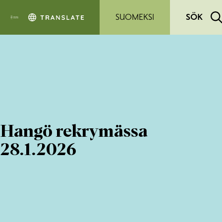
Hoppa till sidans innehåll
SUOMEKSI
SÖK
Hangö rekrymässa
28.1.2026