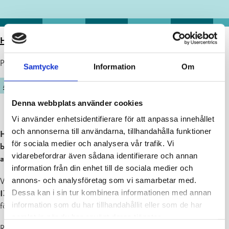
HEM
>
ARTIKLAR
>
HANGÖ REKRYMÄSSA 28.1.2026
Publicerad : 23.01.2026
Samtycke
Information
Om
ARBETSKRAFTSSERVICE
Denna webbplats använder cookies
Vi använder enhetsidentifierare för att anpassa innehållet
och annonserna till användarna, tillhandahålla funktioner
Har du nya jobbutmaningar, studier, företagsstart eller byte av
för sociala medier och analysera vår trafik. Vi
bransch i tankarna? Letar du efter sommarjobb? Saknar din
vidarebefordrar även sådana identifierare och annan
ansökan en aktuell profilbild?
information från din enhet till de sociala medier och
annons- och analysföretag som vi samarbetar med.
Välkommen till Hangö rekryteringsmässa
onsdagen den 28.1 kl.
Dessa kan i sin tur kombinera informationen med annan
13–17
för att bekanta dig med företag i Hangöregionen och träffa
information som du har tillhandahållit eller som de har
företagens representanter.
samlat in när du har använt deras tjänster.
Rekrymässan ordnas i stadshusets festsal och foajé,
Berggatan 1
.