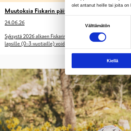
olet antanut heille tai joita o
Muutoksia Fiskarin päiväkodissa syksy 2026
Suostumuksen
24.06.26
Välttämätön
valinta
Syksystä 2026 alkaen Fiskarin päiväkodin 5-vuotiaat ja esiope
lapsille (0–3-vuotiaille) voidaan tarjota paikkoja
Kiellä