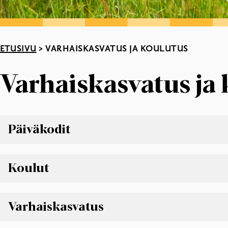
ETUSIVU
>
VARHAISKASVATUS JA KOULUTUS
Varhaiskasvatus ja
Päiväkodit
PÄIVÄKODIT
Koulut
KOULUT
Varhaiskasvatus