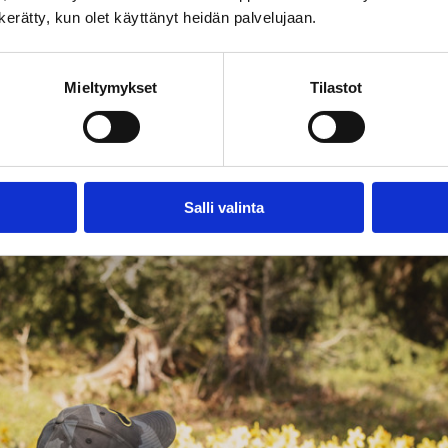
n kerätty, kun olet käyttänyt heidän palvelujaan.
Mieltymykset
Tilastot
tusikäiset lapset siirtyvät koulun tiloihin. Tämä mahdollistaa 
Salli valinta