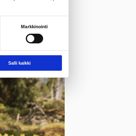
Markkinointi
sen, että myös nuoremmille
Salli kaikki