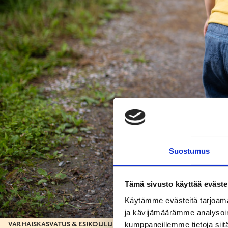
Suostumus
Tämä sivusto käyttää eväste
Käytämme evästeitä tarjoama
ja kävijämäärämme analysoim
kumppaneillemme tietoja siitä
VARHAISKASVATUS & ESIKOULU