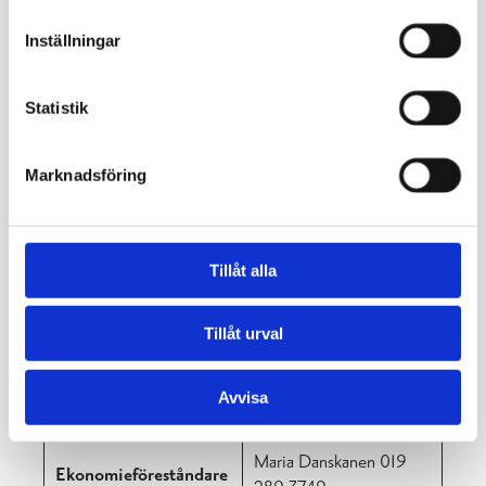
Speciallärare
Johanna Nyberg
Inställningar
Jana Förström
Oliver Höglund
Statistik
Jessica Nordström
Sabrina Palomäki-
Marknadsföring
Skolgångshandledare
Österman
Johanna Svenskberg
Annika Männikkö-Malm
Sofia Lindqvist
Tillåt alla
Maria Victorzon
Tillåt urval
Solveig Lindholm 019
289 3510
Kanslist
tisdagar kl. 12–16
Avvisa
fredagar kl. 8–10
Maria Danskanen 019
Ekonomieföreståndare