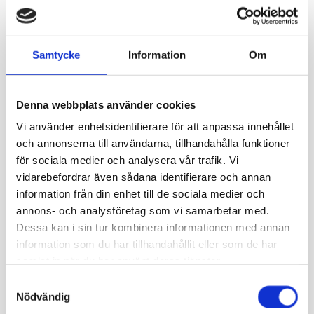
4a
Elisabet Lönnqvist
040 680 3772
4b
Emilia Knopman
040 485 5573
Samtycke
Information
Om
5
Lotta Jung-Sjöholm
040 680 3754
6
Åsa Sveholm-Ljung
Denna webbplats använder cookies
040 687 0892
Vi använder enhetsidentifierare för att anpassa innehållet
Josephine Bilenberg
och annonserna till användarna, tillhandahålla funktioner
för sociala medier och analysera vår trafik. Vi
Pia-Lena Kastus-
vidarebefordrar även sådana identifierare och annan
Lindholm 040 680
information från din enhet till de sociala medier och
Specialklasslärare
3756
annons- och analysföretag som vi samarbetar med.
Annsofie Fri 040 039
Dessa kan i sin tur kombinera informationen med annan
9746
information som du har tillhandahållit eller som de har
samlat in när du har använt deras tjänster.
Klas Dahlqvist
Samtyckesval
Timlärare
Patrik Rosenberg
Nödvändig
Tord Sundström