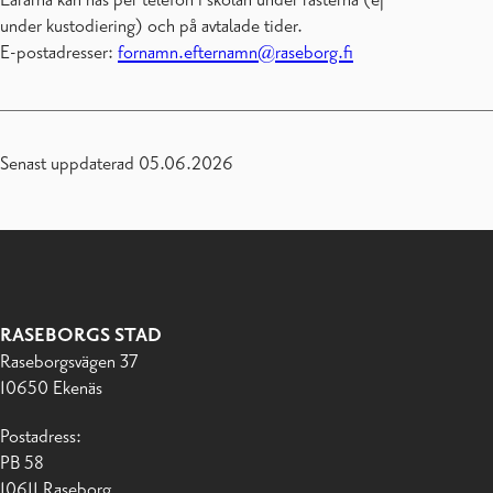
under kustodiering) och på avtalade tider.
E-postadresser:
fornamn.efternamn@raseborg.fi
Senast uppdaterad 05.06.2026
RASEBORGS STAD
Raseborgsvägen 37
10650 Ekenäs
Postadress:
PB 58
10611 Raseborg