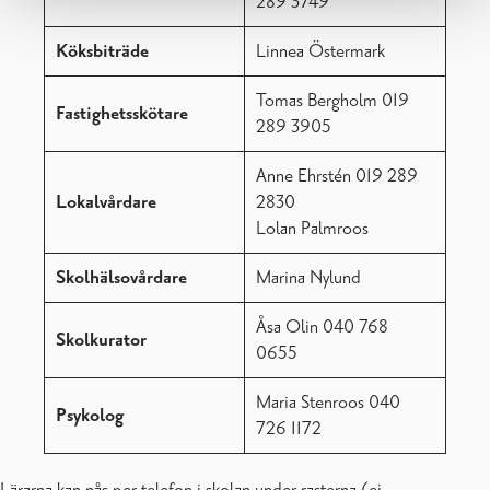
289 3749
Köksbiträde
Linnea Östermark
Tomas Bergholm 019
Fastighetsskötare
289 3905
Anne Ehrstén 019 289
Lokalvårdare
2830
Lolan Palmroos
Skolhälsovårdare
Marina Nylund
Åsa Olin 040 768
Skolkurator
0655
Maria Stenroos 040
Psykolog
726 1172
Lärarna kan nås per telefon i skolan under rasterna (ej