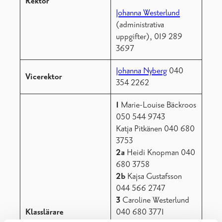
Rektor
Johanna Westerlund
(administrativa
uppgifter), 019 289
3697
Johanna Nyberg
040
Vicerektor
354 2262
1
Marie-Louise Bäckroos
050 544 9743
Katja Pitkänen 040 680
3753
2a
Heidi Knopman 040
680 3758
2b
Kajsa Gustafsson
044 566 2747
3
Caroline Westerlund
Klasslärare
040 680 3771