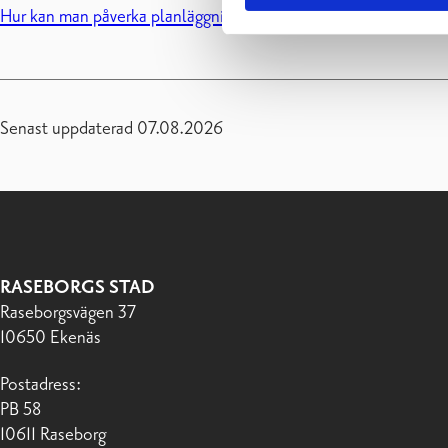
Hur kan man påverka planläggningen?
Senast uppdaterad 07.08.2026
RASEBORGS STAD
Raseborgsvägen 37
10650 Ekenäs
Postadress:
PB 58
10611 Raseborg