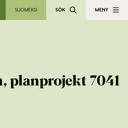
SUOMEKSI
SÖK
MENY
n, planprojekt 7041