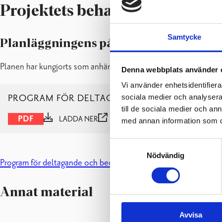
Projektets behandlingsskeden 
Samtycke
Planläggningens påbörjande och prog
Planen har kungjorts som anhängig: 25.5.2026.
Denna webbplats använder 
Vi använder enhetsidentifierar
sociala medier och analysera 
PROGRAM FÖR DELTAGANDE OCH BEDÖMNIN
till de sociala medier och a
PDF
LADDA NER
VISA
med annan information som du 
Samtyckesval
Nödvändig
Program för deltagande och bedömning
Annat material
Avvisa