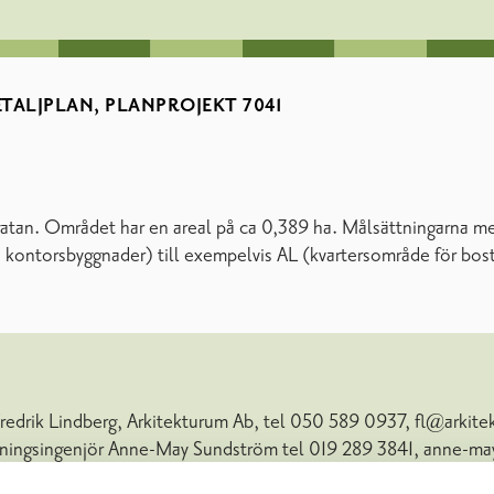
TALJPLAN, PLANPROJEKT 7041
gatan. Området har en areal på ca 0,389 ha. Målsättningarna m
ch kontorsbyggnader) till exempelvis AL (kvartersområde för bo
redrik Lindberg, Arkitekturum Ab, tel 050 589 0937, fl@arkite
äggningsingenjör Anne-May Sundström tel 019 289 3841, anne-m