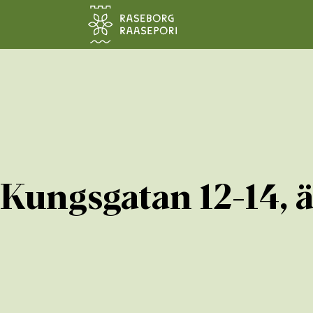
Hoppa till sidans innehåll
Kungsgatan 12-14, ä