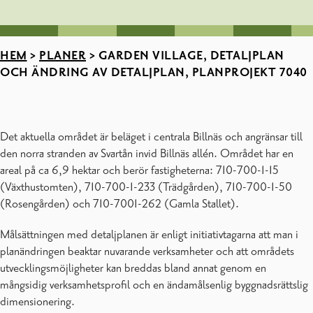
HEM
>
PLANER
>
GARDEN VILLAGE, DETALJPLAN
OCH ÄNDRING AV DETALJPLAN, PLANPROJEKT 7040
Det aktuella området är beläget i centrala Billnäs och angränsar till
den norra stranden av Svartån invid Billnäs allén. Området har en
areal på ca 6,9 hektar och berör fastigheterna: 710-700-1-15
(Växthustomten), 710-700-1-233 (Trädgården), 710-700-1-50
(Rosengården) och 710-7001-262 (Gamla Stallet).
Målsättningen med detaljplanen är enligt initiativtagarna att man i
planändringen beaktar nuvarande verksamheter och att områdets
utvecklingsmöjligheter kan breddas bland annat genom en
mångsidig verksamhetsprofil och en ändamålsenlig byggnadsrättslig
dimensionering.