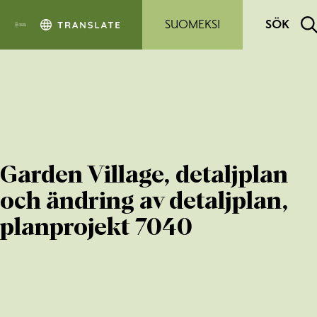
Hoppa till sidans innehåll
SUOMEKSI
SÖK
Garden Village, detaljplan
och ändring av detaljplan,
planprojekt 7040