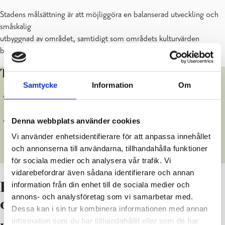
Stadens målsättning är att möjliggöra en balanserad utveckling och
småskalig
utbyggnad av området, samtidigt som områdets kulturvärden
beaktas.
Tilläggsinformation ges av:
Samtycke
Information
Om
Planeringskonsult Sten Öhman/Oy Sjökulla Ab/Lantmätare
Öhman, tel 044 253 0464, sten.ohman@netsten.fi
Den administrativa behandlingen i staden sköts av Anne-May
Denna webbplats använder cookies
Sundström, anne-may.sundstrom@raseborg.fi, tel 019 289
Vi använder enhetsidentifierare för att anpassa innehållet
3841 och ledande planläggningsingenjör Niclas Skog, tel
och annonserna till användarna, tillhandahålla funktioner
019 289 3840, niclas.skog@raseborg.fi
för sociala medier och analysera vår trafik. Vi
vidarebefordrar även sådana identifierare och annan
information från din enhet till de sociala medier och
Projektets behandlingsskeden
annons- och analysföretag som vi samarbetar med.
och planmaterial
Dessa kan i sin tur kombinera informationen med annan
information som du har tillhandahållit eller som de har