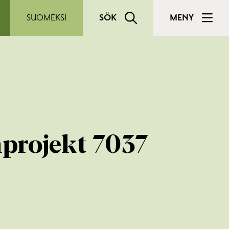
SUOMEKSI
SÖK
MENY
nprojekt 7037