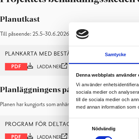
Planutkast
Till påseende: 25.5–30.6.2026
PLANKARTA MED BESTÄMMELSER – KAAVAKART
Samtycke
PDF
LADDA NER
VISA
Denna webbplats använder 
Vi använder enhetsidentifierar
Planläggningens påbörjande och prog
sociala medier och analysera 
till de sociala medier och a
Planen har kungjorts som anhängig: 25.5.2026.
med annan information som du 
Samtyckesval
PROGRAM FÖR DELTAGANDE OCH BEDÖMNING –
Nödvändig
PDF
LADDA NER
VISA