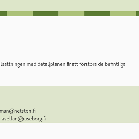
ättningen med detaljplanen är att förstora de befintliga
hman@netsten.fi
a.avellan@raseborg.fi