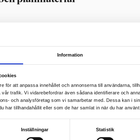
TA MÄÄRÄYKSINEEN
Information
cookies
e för att anpassa innehållet och annonserna till användarna, tillh
ram för deltagande och bedömning (PD
vår trafik. Vi vidarebefordrar även sådana identifierare och anna
nnons- och analysföretag som vi samarbetar med. Dessa kan i sin
har tillhandahållit eller som de har samlat in när du har använt 
 OSALLISTUMIS- JA ARVIOINTISUUNNITELMA
Inställningar
Statistik