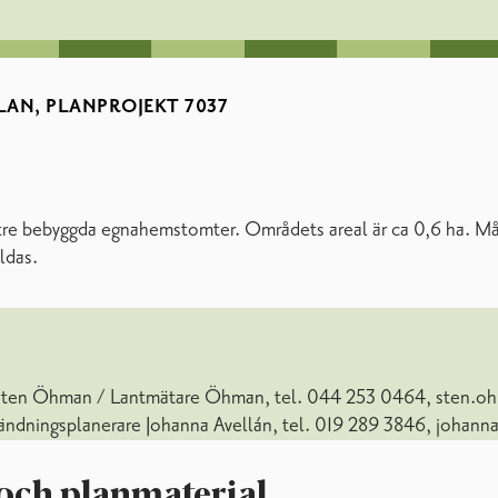
LAN, PLANPROJEKT 7037
tre bebyggda egnahemstomter. Områdets areal är ca 0,6 ha. Måls
ldas.
t Sten Öhman / Lantmätare Öhman, tel. 044 253 0464, sten.o
vändningsplanerare Johanna Avellán, tel. 019 289 3846, johann
och planmaterial