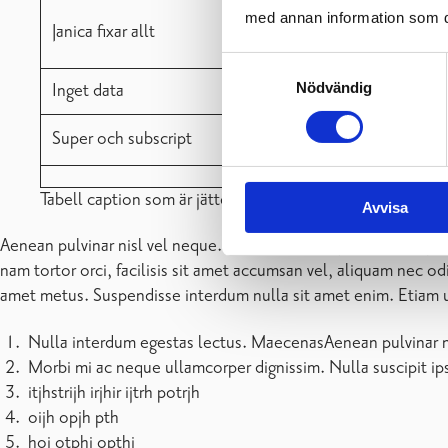
med annan information som du 
Tony.oblom@raseborg.fi
Samtyckesval
Nödvändig
Affärsverket Raseborgs Vatten / Administration
Lorem ipsum ligula ut hendrerit
Avvisa
erat h2 with h2 size
Lorem ipsum dolor sit amet, consectetuer adipiscin
sapien. Ingress size
Mauris varius diam vitae arcu. Sed arcu lectus auctor vitae, cons
suspendisse potenti. Lorem ipsum ligula ut hendrerit mollis, ip
consectetuer porttitor pede. Fusce purus morbi tortor magna co