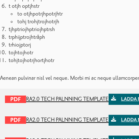
Aliquam tempus nisi in auctor vulputa
Nam molestie nec tortor. Donec placerat leo sit amet velit. V
augue. Aliquam tempus nisi in auctor vulputate, erat felis pel
condimentum.
Vivamus placerat lacus vel vehicula scelerisque, dui enim ad
Ut suscipit nisi eu purus. Proin ut pede mauris eget ipsum.
Integer vel quam nunc commodo consequat. Integer ac
Maecenas erat aliquam erat volutpat. Ut venenatis ipsum qu
Integer cursus scelerisque lorem.
Sed nec mauris id quam blandit consequat. Cras nibh mi hen
Cras lobortis sem ultrices leo. Donec magna fusce ac ante. Nulla
bibendum bibendum. Suspendisse id diam, donec adipiscing vu