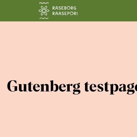
Hoppa till sidans innehåll
Gutenberg testpag