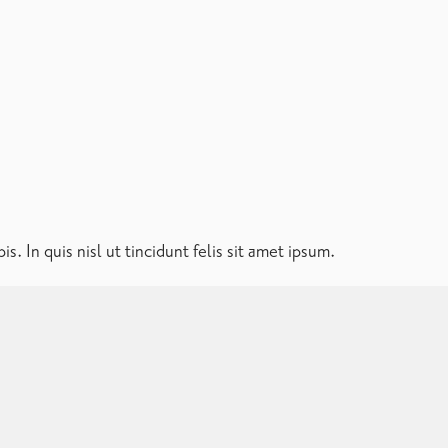
 h2 with h3 size
quat aliquam. Donec ipsum, vestibulum ullamcorper venenatis
 et nisl.
Quisque sit amet dolor in justo pretium
ue vitae tortor tellus feugiat adipiscing. Morbi ac elit et diam