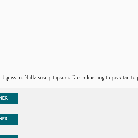
te, erat felis pellentesque augue nec
estibulum id justo ut vitae massa. Proin in dolor mauris conse
lentesque augue nec, p
ellentesque lectus justo nec erat. Aliquam
ipiscing lacus
is turpis.
drerit vitae, dapibus et aliquam et magna.
m est nisi blandit eget, suscipit vitae posuere quis ante. Quisq
lputate metus. Cras pellentesque vestibulum sem.