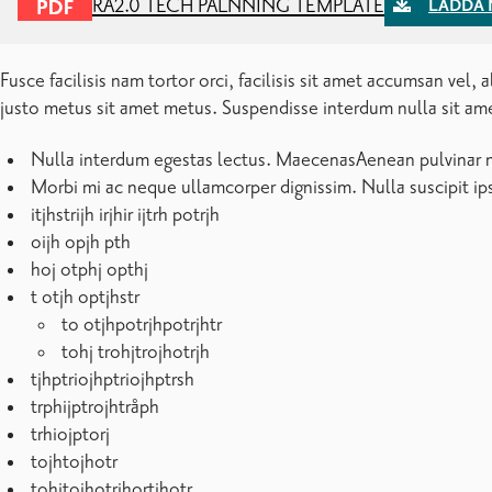
Caption on image
Maecenas ut elit quis nisl vestibulum bibendum. Aenean eu erat q
nullam posuere. Mauris at turpis sit amet dui imperdiet lobortis,
TeXT till knappen G-berg basic
outline knapp G-berg
Rghiaerj ger gåergera
Donec nec dui, in viverra tristique sapien. Suspendisse tincidun
nunc. Etiam molestie hendrerit risus. Curabitur venenatis risus
Suspendisse et elit vel sem interdum consequat.