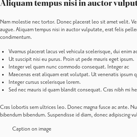
Eklund, Klara
Chef för vattenverk
+358 19 289 2303
Klara.Eklund@raseborg.fi
Affärsverket Raseborgs Vatten / Administration
Gerkman, Mats
Nätverkschef
+358 19 289 2316