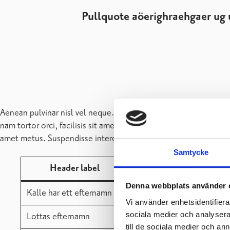
Mannström, Monica
Kanslisekreterare
+358 19 289 2315
monica.mannstrom@raseborg.fi
Affärsverket Raseborgs Vatten / Administration
Samtycke
Öblom, Tony
Denna webbplats använder 
Driftschef
Vi använder enhetsidentifierar
sociala medier och analysera 
till de sociala medier och a
+358 19 289 2335