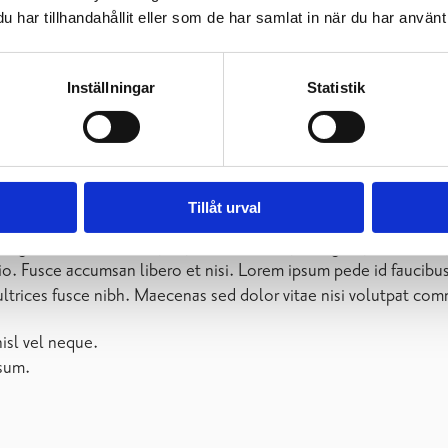
har tillhandahållit eller som de har samlat in när du har använt 
Inställningar
Statistik
 mollis, ipsum erat vehicula ris
Tillåt urval
g elit. Sed posuere interdum sem. Quisque ligula er
ectetuer et venenatis eget velit. Sed augue orci, lacinia eu tinci
sum erat vehicula risus, eu suscipit sem libero nec erat. Aliqu
ndimentum vel, placerat id blandit sit amet tortor.