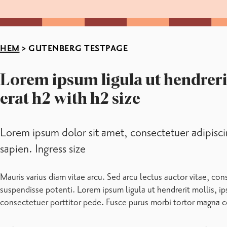
HEM
>
GUTENBERG TESTPAGE
Ekberg, Martina
Kanslist
+358 19 289 2320
martina.ekberg@raseborg.fi
Affärsverket Raseborgs Vatten / Administration