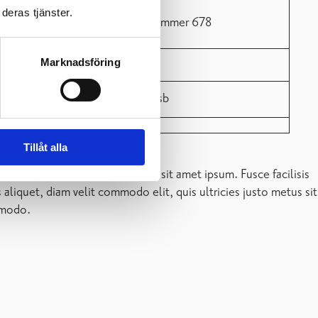
deras tjänster.
Marknadsföring
us, eu suscipit sem libero nec
Tillåt alla
os ullamcorper quis, lacinia quis facilisis sed
dunt et eleifend nec lacus. Donec ultricies nisl ut felis,
am erat volutpat. Sed congue augue vitae neque. Nulla