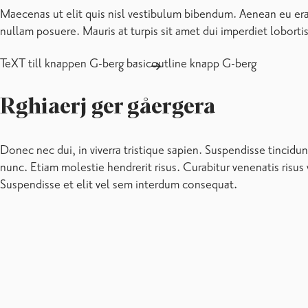
Mats.Gerkman@raseborg.fi
Affärsverket Raseborgs Vatten / Administration
Heerman, Viktor
Projektchef
+358 19 289 2000
Viktor.Heerman@raseborg.fi
Affärsverket Raseborgs Vatten / Administration