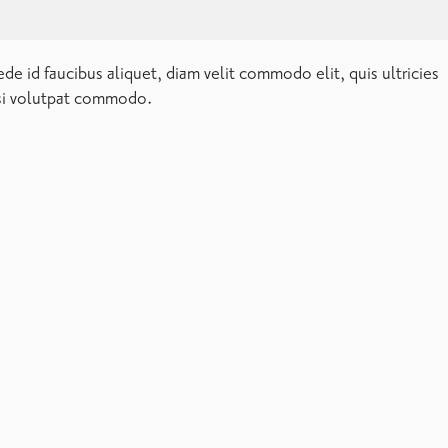
culis volutpat in velit. Duis nec mauris et velit mollis aliquam,
luctus et ultrices posuere cubilia Curae; Ut lacinia luctus
ntum nec nisl. Nullam volutpat odio dolor tempor posuere.