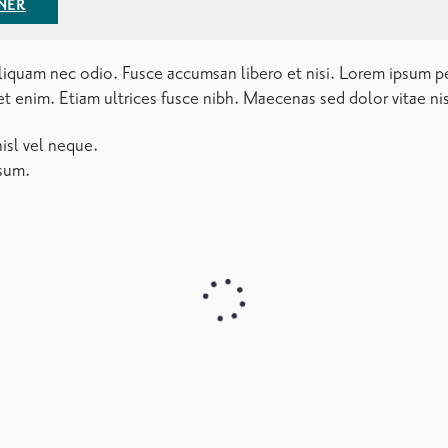
uis turpis consequat vehicula. Morbi lacus velit, tristique ut ia
 proin eu felis.
t consequat ante. Vestibulum ante ipsum primis in faucibus orci 
 varius odio. Quisque elit ante, lacinia eget mollis sed, ferme