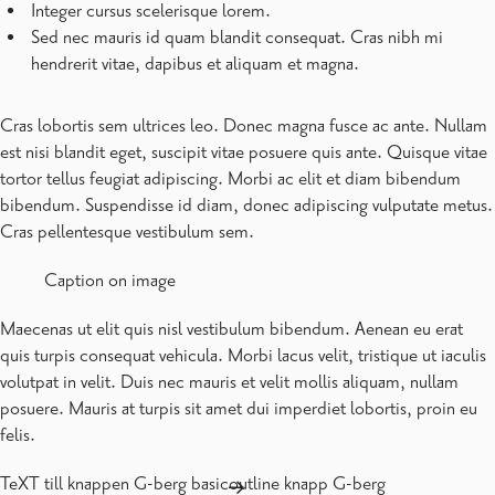
Integer cursus scelerisque lorem.
Sed nec mauris id quam blandit consequat. Cras nibh mi
hendrerit vitae, dapibus et aliquam et magna.
Cras lobortis sem ultrices leo. Donec magna fusce ac ante. Nullam
est nisi blandit eget, suscipit vitae posuere quis ante. Quisque vitae
tortor tellus feugiat adipiscing. Morbi ac elit et diam bibendum
bibendum. Suspendisse id diam, donec adipiscing vulputate metus.
Cras pellentesque vestibulum sem.
Caption on image
Maecenas ut elit quis nisl vestibulum bibendum. Aenean eu erat
quis turpis consequat vehicula. Morbi lacus velit, tristique ut iaculis
volutpat in velit. Duis nec mauris et velit mollis aliquam, nullam
posuere. Mauris at turpis sit amet dui imperdiet lobortis, proin eu
felis.
TeXT till knappen G-berg basic
outline knapp G-berg