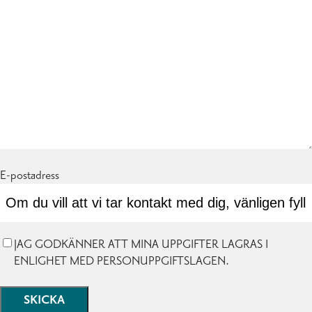
E-postadress
GDPR-
JAG GODKÄNNER ATT MINA UPPGIFTER LAGRAS I
bekräftelse
ENLIGHET MED PERSONUPPGIFTSLAGEN.