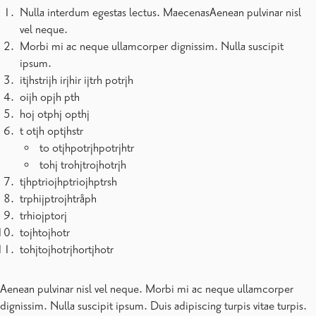
Nulla interdum egestas lectus. MaecenasAenean pulvinar nisl
vel neque.
Morbi mi ac neque ullamcorper dignissim. Nulla suscipit
ipsum.
itjhstrijh irjhir ijtrh potrjh
oijh opjh pth
hoj otphj opthj
t otjh optjhstr
to otjhpotrjhpotrjhtr
tohj trohjtrojhotrjh
tjhptriojhptriojhptrsh
trphijptrojhtråph
trhiojptorj
tojhtojhotr
tohjtojhotrjhortjhotr
Aenean pulvinar nisl vel neque. Morbi mi ac neque ullamcorper
dignissim. Nulla suscipit ipsum. Duis adipiscing turpis vitae turpis.