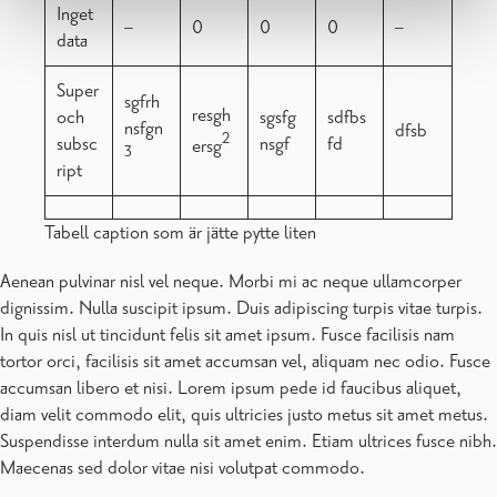
Inget
–
0
0
0
–
data
Super
sgfrh
resgh
och
sgsfg
sdfbs
nsfgn
dfsb
2
subsc
nsgf
fd
ersg
3
ript
Tabell caption som är jätte pytte liten
Aenean pulvinar nisl vel neque. Morbi mi ac neque ullamcorper
dignissim. Nulla suscipit ipsum. Duis adipiscing turpis vitae turpis.
In quis nisl ut tincidunt felis sit amet ipsum. Fusce facilisis nam
tortor orci, facilisis sit amet accumsan vel, aliquam nec odio. Fusce
accumsan libero et nisi. Lorem ipsum pede id faucibus aliquet,
diam velit commodo elit, quis ultricies justo metus sit amet metus.
Suspendisse interdum nulla sit amet enim. Etiam ultrices fusce nibh.
Maecenas sed dolor vitae nisi volutpat commodo.