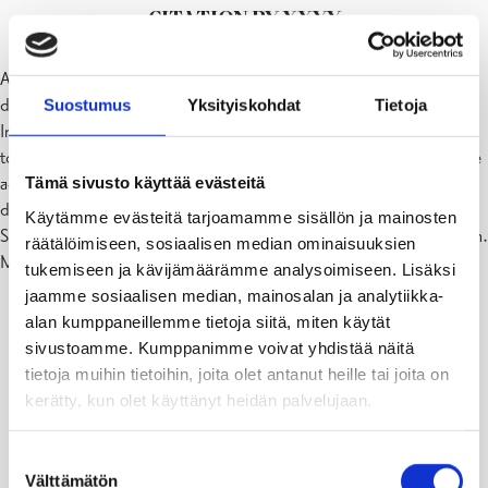
CITATION BY XXYY
Aenean pulvinar nisl vel neque. Morbi mi ac neque ullamcorper
dignissim. Nulla suscipit ipsum. Duis adipiscing turpis vitae turpis.
Suostumus
Yksityiskohdat
Tietoja
In quis nisl ut tincidunt felis sit amet ipsum. Fusce facilisis nam
tortor orci, facilisis sit amet accumsan vel, aliquam nec odio. Fusce
Tämä sivusto käyttää evästeitä
accumsan libero et nisi. Lorem ipsum pede id faucibus aliquet,
diam velit commodo elit, quis ultricies justo metus sit amet metus.
Käytämme evästeitä tarjoamamme sisällön ja mainosten
Suspendisse interdum nulla sit amet enim. Etiam ultrices fusce nibh.
räätälöimiseen, sosiaalisen median ominaisuuksien
Maecenas sed dolor vitae nisi volutpat commodo.
tukemiseen ja kävijämäärämme analysoimiseen. Lisäksi
jaamme sosiaalisen median, mainosalan ja analytiikka-
alan kumppaneillemme tietoja siitä, miten käytät
regre
Head
Head
oerig
sivustoamme. Kumppanimme voivat yhdistää näitä
sg
rgrse
sregr
er
er
jories
tietoja muihin tietoihin, joita olet antanut heille tai joita on
esrgr
g
es
label
label
ghj
kerätty, kun olet käyttänyt heidän palvelujaan.
es
Kalle
Suostumuksen
har
Välttämätön
valinta