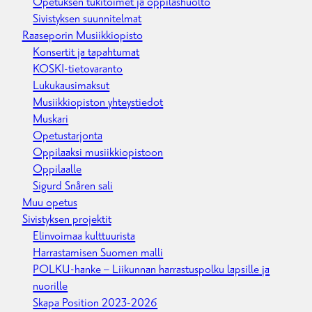
Opetuksen tukitoimet ja oppilashuolto
Sivistyksen suunnitelmat
Raaseporin Musiikkiopisto
Konsertit ja tapahtumat
KOSKI-tietovaranto
Lukukausimaksut
Musiikkiopiston yhteystiedot
Muskari
Opetustarjonta
Oppilaaksi musiikkiopistoon
Oppilaalle
Sigurd Snåren sali
Muu opetus
Sivistyksen projektit
Elinvoimaa kulttuurista
Harrastamisen Suomen malli
POLKU-hanke – Liikunnan harrastuspolku lapsille ja
nuorille
Skapa Position 2023-2026