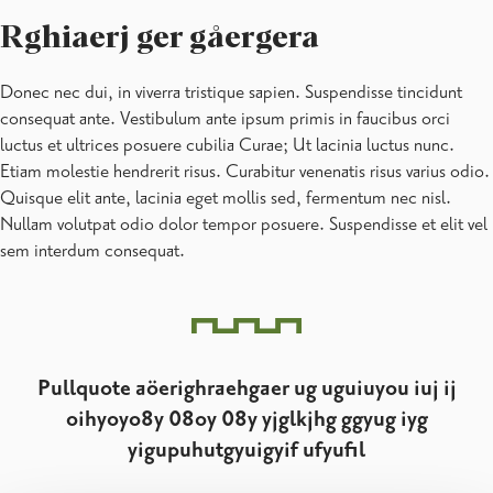
Rghiaerj ger gåergera
Donec nec dui, in viverra tristique sapien. Suspendisse tincidunt
consequat ante. Vestibulum ante ipsum primis in faucibus orci
luctus et ultrices posuere cubilia Curae; Ut lacinia luctus nunc.
Etiam molestie hendrerit risus. Curabitur venenatis risus varius odio.
Quisque elit ante, lacinia eget mollis sed, fermentum nec nisl.
Nullam volutpat odio dolor tempor posuere. Suspendisse et elit vel
sem interdum consequat.
Pullquote aöerighraehgaer ug uguiuyou iuj ij
oihyoyo8y 08oy 08y yjglkjhg ggyug iyg
yigupuhutgyuigyif ufyufil