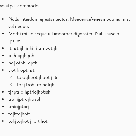
volutpat commodo.
Nulla interdum egestas lectus. MaecenasAenean pulvinar nisl
vel neque.
Morbi mi ac neque ullamcorper dignissim. Nulla suscipit
ipsum.
itjhstrijh irjhir ijtrh potrjh
oijh opjh pth
hoj otphj opthj
t otjh optjhstr
to otjhpotrjhpotrjhtr
tohj trohjtrojhotrjh
tjhptriojhptriojhptrsh
trphijptrojhtråph
trhiojptorj
tojhtojhotr
tohjtojhotrjhortjhotr