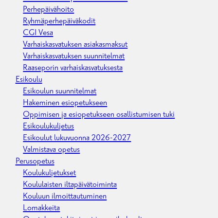
Perhepäivähoito
Ryhmäperhepäiväkodit
CGI Vesa
Varhaiskasvatuksen asiakasmaksut
Varhaiskasvatuksen suunnitelmat
Raaseporin varhaiskasvatuksesta
Esikoulu
Esikoulun suunnitelmat
Hakeminen esiopetukseen
Oppimisen ja esiopetukseen osallistumisen tuki
Esikoulukuljetus
Esikoulut lukuvuonna 2026-2027
Valmistava opetus
Perusopetus
Koulukuljetukset
Koululaisten iltapäivätoiminta
Kouluun ilmoittautuminen
Lomakkeita