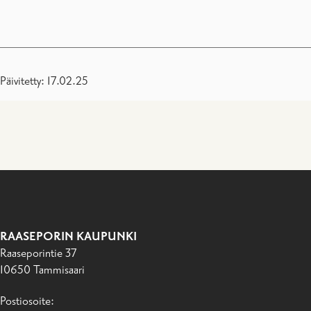
Päivitetty: 17.02.25
RAASEPORIN KAUPUNKI
Raaseporintie 37
10650 Tammisaari
Postiosoite: