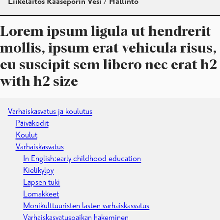
Liikelaitos Raaseporin Vesi / Hallinto
Lorem ipsum ligula ut hendrerit
mollis, ipsum erat vehicula risus,
eu suscipit sem libero nec erat h2
with h2 size
Varhaiskasvatus ja koulutus
Päiväkodit
Koulut
Varhaiskasvatus
In English:early childhood education
Kielikylpy
Lapsen tuki
Lomakkeet
Monikulttuuristen lasten varhaiskasvatus
Varhaiskasvatuspaikan hakeminen