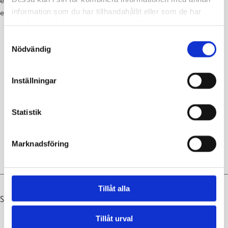
en barnskötare inom småbarnspedagogik och
information som du har tillhandahållit eller som de har
en resursbarnskötare inom småbarnspedagogik
samlat in när du har använt deras tjänster.
Samtyckesval
Nödvändig
Inställningar
Statistik
Marknadsföring
Tillåt alla
Senast uppdaterad 24.11.2025
Tillåt urval