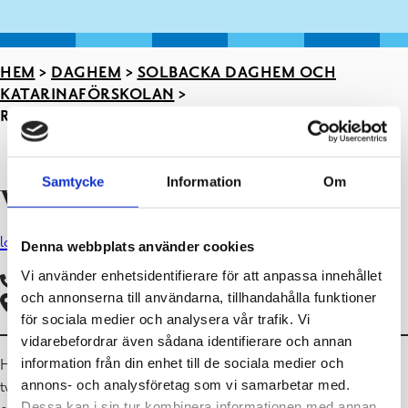
HEM
>
DAGHEM
>
SOLBACKA DAGHEM OCH
KATARINAFÖRSKOLAN
>
RUBINEN|KATARINAFÖRSKOLAN
Samtycke
Information
Om
Välkommen till Rubinen!
logga in i Wilma
logga in i peda.net
Denna webbplats använder cookies
Vi använder enhetsidentifierare för att anpassa innehållet
019 289 2028
och annonserna till användarna, tillhandahålla funktioner
Förskolan finns i Katarinaskolan, Nabogatan 18, 10300 Karis
för sociala medier och analysera vår trafik. Vi
vidarebefordrar även sådana identifierare och annan
information från din enhet till de sociala medier och
Hos oss finns det 21 yngre rubiner och 4 lite äldre;
annons- och analysföretag som vi samarbetar med.
två lärare inom småbarnspedagogik,
Dessa kan i sin tur kombinera informationen med annan