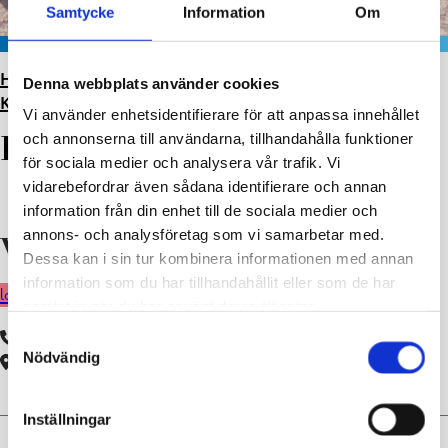
Samtycke
Information
Om
HEM
>
DAGHEM
>
SOLBACKA DAGHEM OCH
Denna webbplats använder cookies
KATARINAFÖRSKOLAN
>
BJÖRNBÄR (3–5 ÅR)
Vi använder enhetsidentifierare för att anpassa innehållet
och annonserna till användarna, tillhandahålla funktioner
Björnbär (3–5 år)
för sociala medier och analysera vår trafik. Vi
vidarebefordrar även sådana identifierare och annan
information från din enhet till de sociala medier och
annons- och analysföretag som vi samarbetar med.
Välkommen till Björnbären!
Dessa kan i sin tur kombinera informationen med annan
information som du har tillhandahållit eller som de har
logga in i peda.net
samlat in när du har använt deras tjänster.
Samtyckesval
019 289 2716
Nödvändig
Kvarnvägen 29, 10300 Karis
Inställningar