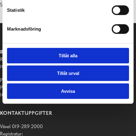
Senast uppdaterad 06.02.2026
Statistik
Marknadsföring
RASEBORGS STAD
Tillåt alla
Raseborgsvägen 37
10650 Ekenäs
Tillåt urval
Postadress:
PB 58
Avvisa
10611 Raseborg
KONTAKTUPPGIFTER
Växel 019-289 2000
Registratur: