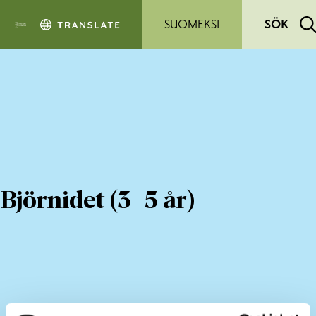
Hoppa till sidans innehåll
SUOMEKSI
SÖK
Björnidet (3–5 år)