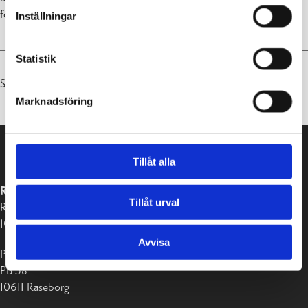
för att få en lugn och stressfri dag för barnen.
Inställningar
Statistik
Senast uppdaterad 07.07.2025
Marknadsföring
Tillåt alla
RASEBORGS STAD
Tillåt urval
Raseborgsvägen 37
10650 Ekenäs
Avvisa
Postadress:
PB 58
10611 Raseborg