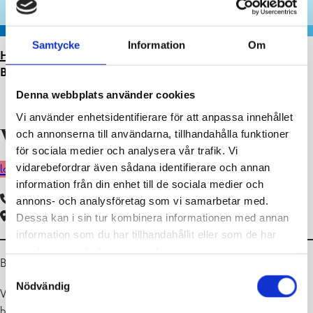
Samtycke
Information
Om
HEM
>
DAGHEM
>
SKOGSGLÄNTANS DAGHEM
>
BJÖRNIDET (3–5 ÅR)
Denna webbplats använder cookies
Vi använder enhetsidentifierare för att anpassa innehållet
och annonserna till användarna, tillhandahålla funktioner
Välkommen till Björnidet!
för sociala medier och analysera vår trafik. Vi
vidarebefordrar även sådana identifierare och annan
logga in i peda.net
information från din enhet till de sociala medier och
019 289 2659
annons- och analysföretag som vi samarbetar med.
Båssabölevägen 3, 10650 Ekenäs
Dessa kan i sin tur kombinera informationen med annan
information som du har tillhandahållit eller som de har
samlat in när du har använt deras tjänster.
Björnidet är en avdelning för barn i ålder 3-5 år.
Samtyckesval
Nödvändig
Vi arbetar med smågruppsarbete. Det betyder att vi delar in
barngruppen i tre smågrupper, t.ex. då vi går ut, pysslar, leker osv.,