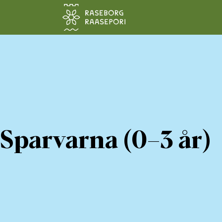
Hoppa till sidans innehåll
Sparvarna (0–3 år)