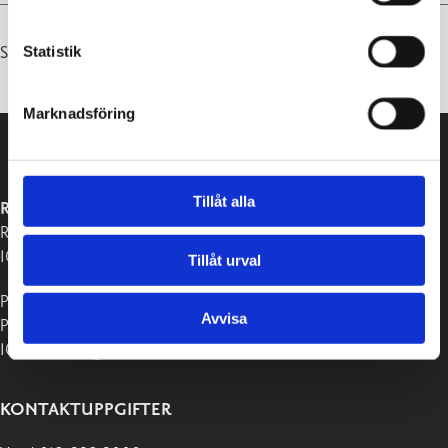
Statistik
Senast uppdaterad 26.06.2026
Marknadsföring
Tillåt alla
RASEBORGS STAD
Raseborgsvägen 37
10650 Ekenäs
Tillåt urval
Postadress:
Avvisa
PB 58
10611 Raseborg
KONTAKTUPPGIFTER