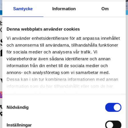
Samtycke
Information
Om
HEM
>
DAGHEM
>
BJÖRKEBO DAGHEM
>
SOLROSEN
Denna webbplats använder cookies
(3–4 ÅR OCH FÖRSKOLA)
Vi använder enhetsidentifierare för att anpassa innehållet
Solrosen (3–4 år och
och annonserna till användarna, tillhandahålla funktioner
förskola)
för sociala medier och analysera vår trafik. Vi
vidarebefordrar även sådana identifierare och annan
information från din enhet till de sociala medier och
annons- och analysföretag som vi samarbetar med.
Dessa kan i sin tur kombinera informationen med annan
Välkommen till Solrosen!
information som du har tillhandahållit eller som de har
samlat in när du har använt deras tjänster.
logga in i peda.net
logga in till cgi vesa
logga in till wilma
Samtyckesval
019 289 2602
Nödvändig
Hjortvägen 3, 10650 Ekenäs
Inställningar