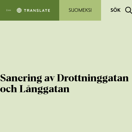
Hoppa till sidans innehåll
SUOMEKSI
SÖK
Sanering av Drottninggatan
och Långgatan