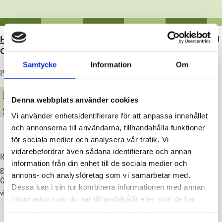
HEM
>
ARTIKLAR
>
SANERING AV DROTTNINGGATAN
OCH LÅNGGATAN
Samtycke
Information
Om
Publicerad : 09.09.2024
BOENDE OCH MILJÖ
Denna webbplats använder cookies
GATOR, PARKER & ALLMÄNNA OMRÅDEN
Vi använder enhetsidentifierare för att anpassa innehållet
och annonserna till användarna, tillhandahålla funktioner
för sociala medier och analysera vår trafik. Vi
vidarebefordrar även sådana identifierare och annan
Raseborgs Vatten och Raseborgs stad sanerar ledningsnätet samt
information från din enhet till de sociala medier och
gatan på Drottninggatan och Långgatan. Beräknad entreprenadtid:
annons- och analysföretag som vi samarbetar med.
09.09-01.11.2024. Arbetet förorsakar tillfälliga trafikarrangemang,
Dessa kan i sin tur kombinera informationen med annan
vi beklagar störningarna!
information som du har tillhandahållit eller som de har
samlat in när du har använt deras tjänster.