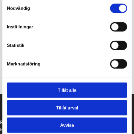
Samtyckesval
Nödvändig
Inställningar
Statistik
Marknadsföring
Tillåt alla
Tillåt urval
RASEBORGS STAD
Avvisa
Raseborgsvägen 37