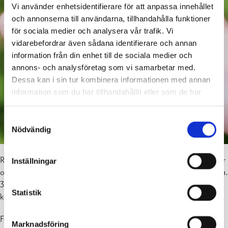
Vi använder enhetsidentifierare för att anpassa innehållet
och annonserna till användarna, tillhandahålla funktioner
för sociala medier och analysera vår trafik. Vi
vidarebefordrar även sådana identifierare och annan
information från din enhet till de sociala medier och
annons- och analysföretag som vi samarbetar med.
Dessa kan i sin tur kombinera informationen med annan
information som du har tillhandahållit eller som de har
samlat in när du har använt deras tjänster.
Samtyckesval
Nödvändig
Raseborgs stad delar årligen ut verksamhetsunderstöd till föreningar
Inställningar
och andra aktörer såsom kulturaktörer och väglag. År 2026 delas ca.
300 000 euro ut i understöd. Nedan finns listade bidrag som
Statistik
kultur- och fritidsnämnden och stadsstyrelsen beviljat.
För att öka öppenheten kring vad gemensamma skattemedel
Marknadsföring