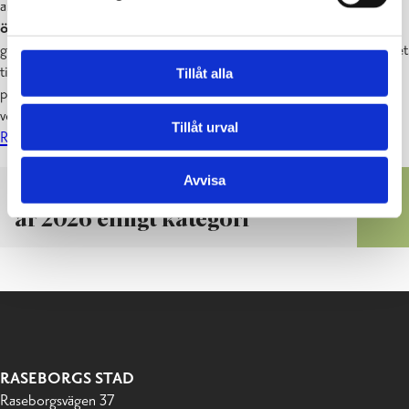
används till,
ska varje aktör som får ett understöd som
överskrider 1000 € tydligt kommunicera om det.
Det kan ske
genom att placera stadens logotyp eller ett omnämnande om stödet
till exempel på en webbplats, i en årsberättelse, ett
Tillåt alla
pressmeddelande eller i andra medier eller publikationer där
verksamheten presenteras. Stadens logotyp kan laddas ned i
Tillåt urval
Raseborgs stads mediabank
.
Avvisa
Beviljade verksamhetsbidrag
år 2026 enligt kategori
RASEBORGS STAD
Raseborgsvägen 37