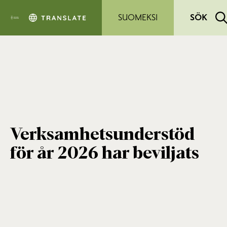
Hoppa till sidans innehåll
SUOMEKSI
SÖK
Verksamhetsunderstöd
för år 2026 har beviljats