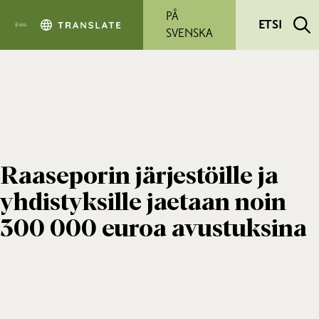
Siirry pääsisältöön
PÅ
ETSI
SVENSKA
Raaseporin järjestöille ja
yhdistyksille jaetaan noin
300 000 euroa avustuksina