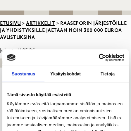
ETUSIVU
>
ARTIKKELIT
>
RAASEPORIN JÄRJESTÖILLE
JA YHDISTYKSILLE JAETAAN NOIN 300 000 EUROA
AVUSTUKSINA
Julkaistu: 11.05.26
KAUPUNKI
KULTTUURI
LIIKUNTA
NUORET
TALOUS
Suostumus
Yksityiskohdat
Tietoja
Tämä sivusto käyttää evästeitä
Käytämme evästeitä tarjoamamme sisällön ja mainosten
räätälöimiseen, sosiaalisen median ominaisuuksien
tukemiseen ja kävijämäärämme analysoimiseen. Lisäksi
jaamme sosiaalisen median, mainosalan ja analytiikka-