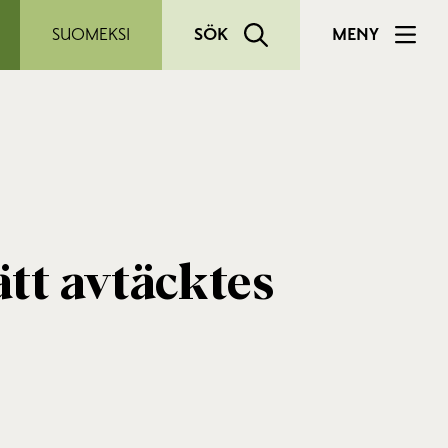
SUOMEKSI
SÖK
MENY
tt avtäcktes