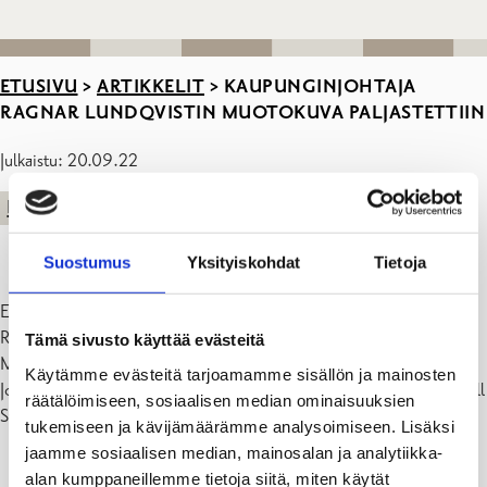
ETUSIVU
>
ARTIKKELIT
>
KAUPUNGINJOHTAJA
RAGNAR LUNDQVISTIN MUOTOKUVA PALJASTETTIIN
Julkaistu: 20.09.22
KAUPUNKI
Suostumus
Yksityiskohdat
Tietoja
Eilen maanantaina 19. syyskuuta paljastettiin kaupunginjohtaja
Ragnar Lundqvistin muotokuva. Muotokuva roikkuu kokoushuone
Tämä sivusto käyttää evästeitä
Masuunin seinällä Lundqvistin edeltäjien, Tom Simolan ja Mårten
Käytämme evästeitä tarjoamamme sisällön ja mainosten
Johanssonin muotokuvien vierellä. Kuvan on ottanut valokuvaaja Kjell
räätälöimiseen, sosiaalisen median ominaisuuksien
Svenskberg.
tukemiseen ja kävijämäärämme analysoimiseen. Lisäksi
jaamme sosiaalisen median, mainosalan ja analytiikka-
alan kumppaneillemme tietoja siitä, miten käytät