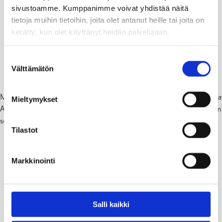
sivustoamme. Kumppanimme voivat yhdistää näitä
tietoja muihin tietoihin, joita olet antanut heille tai joita on
kerätty, kun olet käyttänyt heidän palvelujaan.
Suostumuksen
Välttämätön
valinta
Muotokuvan paljastustilaisuudessa oli läsnä valtuuston puheenjohtaja
Mieltymykset
Anders Walls, kaupunginhallituksen puheenjohtaja Anita Westerholm
sekä kaupungin johtoryhmä.
Tilastot
Markkinointi
Salli kaikki