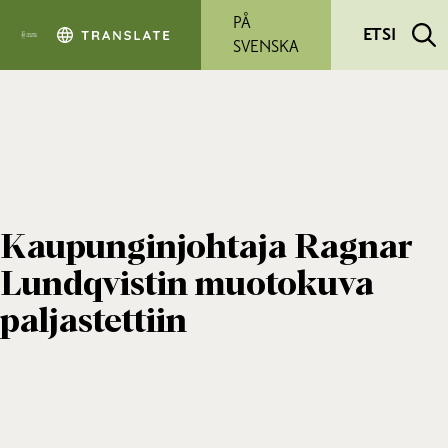
Siirry pääsisältöön
PÅ
ETSI
SVENSKA
Kaupunginjohtaja Ragnar
Lundqvistin muotokuva
paljastettiin