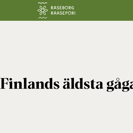
Hoppa till sidans innehåll
Finlands äldsta gåga