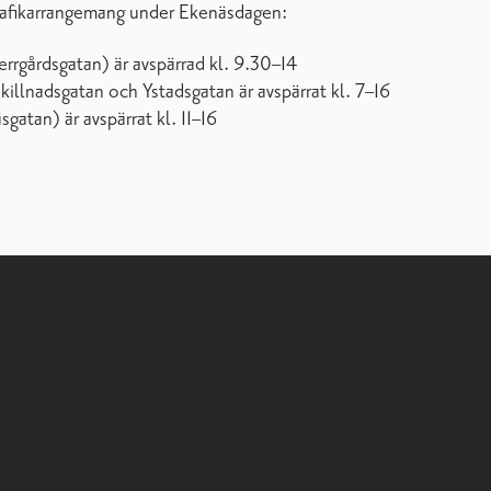
trafikarrangemang under Ekenäsdagen:
rrgårdsgatan) är avspärrad kl. 9.30–14
illnadsgatan och Ystadsgatan är avspärrat kl. 7–16
gatan) är avspärrat kl. 11–16