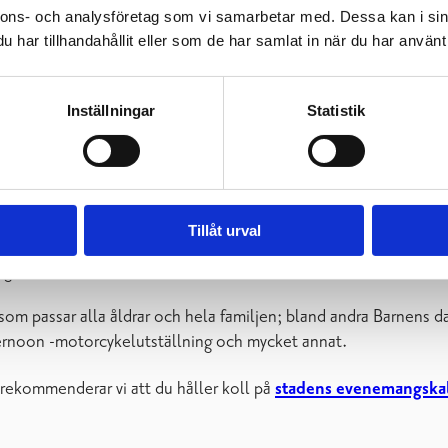
nnons- och analysföretag som vi samarbetar med. Dessa kan i sin
har tillhandahållit eller som de har samlat in när du har använt 
Inställningar
Statistik
Bror Brandt
ra Nyland
Tillåt urval
sdagen 23.5.2026.
m passar alla åldrar och hela familjen; bland andra Barnens dag
ternoon -motorcykelutställning och mycket annat.
 rekommenderar vi att du håller koll på
stadens evenemangska