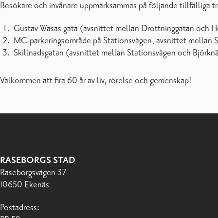
Besökare och invånare uppmärksammas på följande tillfälliga 
Gustav Wasas gata (avsnittet mellan Drottninggatan och He
MC-parkeringsområde på Stationsvägen, avsnittet mellan Sk
Skillnadsgatan (avsnittet mellan Stationsvägen och Björknäs
Välkommen att fira 60 år av liv, rörelse och gemenskap!
RASEBORGS STAD
Raseborgsvägen 37
10650 Ekenäs
Postadress: