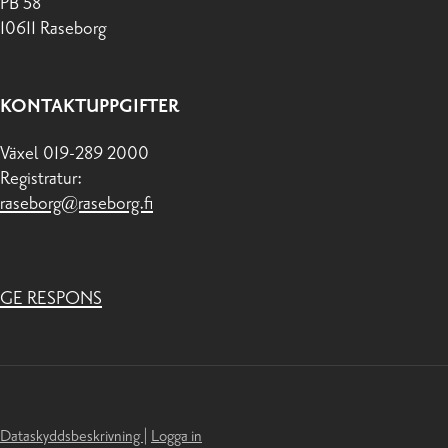
PB 58
10611 Raseborg
KONTAKTUPPGIFTER
Växel 019-289 2000
Registratur:
raseborg@raseborg.fi
GE RESPONS
Dataskyddsbeskrivning
|
Logga in