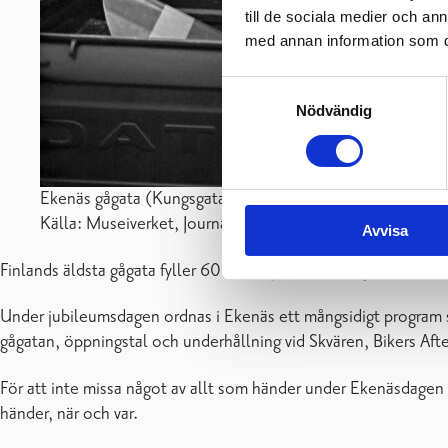
till de sociala medier och a
med annan information som du 
Samtyckesval
Nödvändig
Ekenäs gågata (Kungsgatan) öppnas 8.11.1966. Fotograf:
Källa: Museiverket, Journalistiska bildarkivet JOKA, Väst
Avvisa
Finlands äldsta gågata fyller 60 år i år. Jubileet firas på Ekenä
Under jubileumsdagen ordnas i Ekenäs ett mångsidigt program so
gågatan, öppningstal och underhållning vid Skvären, Bikers Af
För att inte missa något av allt som händer under Ekenäsdagen
händer, när och var.