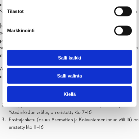
moottoripyöränäyttelyyn, kuuntele avajaispuhetta ja viihdeohjelmaa
Tilastot
Skvärenillä, sekä vieraile Lastenpäivä-tapahtumassa Leijonapuistossa.
Jotta et jäisi mistään juhlapäivän tapahtumista paitsi, kannattaa
Markkinointi
seurata
kaupungin tapahtumakalenteria
. Sieltä löydät kaikki
päivän aikana järjestettävät ohjelmat ja aikataulut – kätevä tapa
suunnitella vierailu ja nauttia kävelykadun 60‑vuotisjuhlasta parhaalla
mahdollisella tavalla.
Salli kaikki
Asukkaita ja vierailijoita pyydetään huomioimaan seuraavat
Salli valinta
muuttuneet, väliaikaiset liikennejärjestelyt Tammisaaripäivänä:
Kustaa Vaasan katu (osuus Kuningattarenkadun ja
Kiellä
Kartanonkadun välillä) on suljettu klo 9.30–14
MC-pysäköintialue Asematiellä, osuus Erottajankadun ja
Ystadinkadun välillä, on eristetty klo 7–16
Erottajankatu (osuus Asematien ja Koivuniemenkadun välillä) on
eristetty klo 11–16