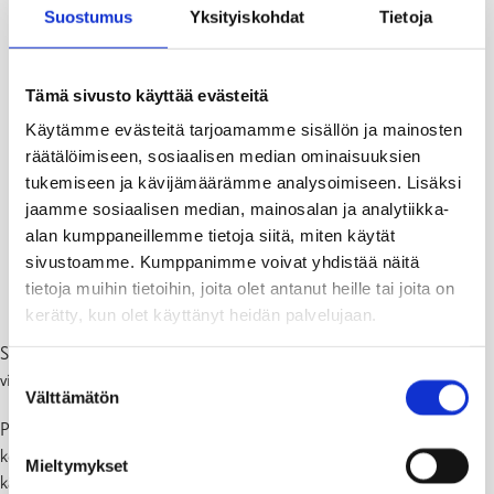
Suostumus
Yksityiskohdat
Tietoja
Tämä sivusto käyttää evästeitä
Käytämme evästeitä tarjoamamme sisällön ja mainosten
räätälöimiseen, sosiaalisen median ominaisuuksien
tukemiseen ja kävijämäärämme analysoimiseen. Lisäksi
jaamme sosiaalisen median, mainosalan ja analytiikka-
Tammisaaren kävelykatu (Kuninkaankatu) avataan
alan kumppaneillemme tietoja siitä, miten käytät
8.11.1966. Kuvaaja:
Bror Brandt
sivustoamme. Kumppanimme voivat yhdistää näitä
Lähde: Museovirasto, JOKA Journalistinen kuva-arkisto,
tietoja muihin tietoihin, joita olet antanut heille tai joita on
Västra Nyland
kerätty, kun olet käyttänyt heidän palvelujaan.
Suomen vanhin kävelykatu täyttää tänä vuonna 60 vuotta. Juhlaa
Suostumuksen
vietetään Tammisaaripäivänä 23.5.2026.
Välttämätön
valinta
Päivän aikana luvassa on monipuolista ohjelmaa kaikenikäisille ja
koko perheelle. Tutustu muun muassa vanhojen autojen näyttelyyn
Mieltymykset
kävelykadulla ja torilla sekä Bikers Afternoon -