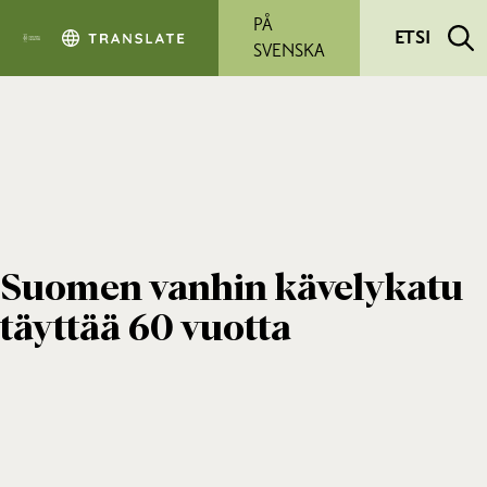
Siirry pääsisältöön
PÅ
ETSI
SVENSKA
Suomen vanhin kävelykatu
täyttää 60 vuotta