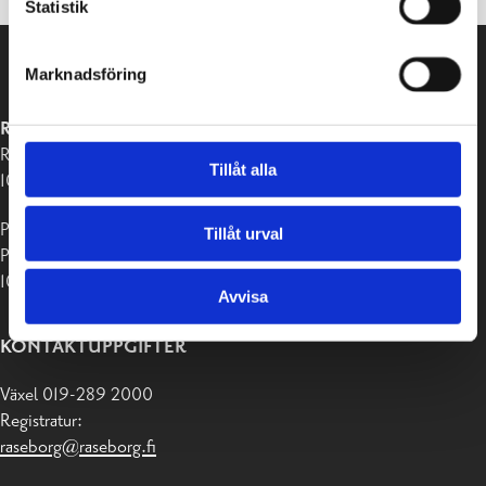
Statistik
Marknadsföring
RASEBORGS STAD
Raseborgsvägen 37
Tillåt alla
10650 Ekenäs
Postadress:
Tillåt urval
PB 58
10611 Raseborg
Avvisa
KONTAKTUPPGIFTER
Växel 019-289 2000
Registratur:
raseborg@raseborg.fi