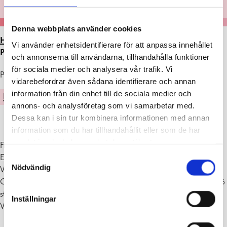
Denna webbplats använder cookies
HEM
>
ARTIKLAR
>
UTSTÄLLNING I GALLERI
Vi använder enhetsidentifierare för att anpassa innehållet
PERSPEKTIVET 2.12.2021 – 4.1.2022
och annonserna till användarna, tillhandahålla funktioner
för sociala medier och analysera vår trafik. Vi
Publicerad : 29.11.2021
vidarebefordrar även sådana identifierare och annan
information från din enhet till de sociala medier och
KULTUR
annons- och analysföretag som vi samarbetar med.
Dessa kan i sin tur kombinera informationen med annan
information som du har tillhandahållit eller som de har
samlat in när du har använt deras tjänster.
Frihet
Ekenäs konstföreningens decembersalong
Samtyckesval
Nödvändig
Vernissage ons 1.12. kl. 18-20
Galleri Perspektivet är öppet må-on 10-19, to-fre 10-17, lö 10-14, sö
stängt
Inställningar
Varmt välkomna!