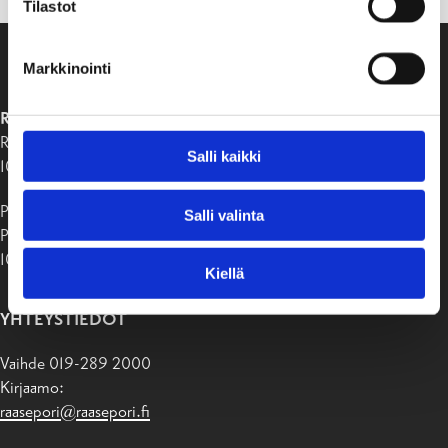
Tilastot
Markkinointi
RAASEPORIN KAUPUNKI
Raaseporintie 37
Salli kaikki
10650 Tammisaari
Postiosoite:
Salli valinta
PB 58
10611 Raasepori
Kiellä
YHTEYSTIEDOT
Vaihde 019-289 2000
Kirjaamo:
raasepori@raasepori.fi