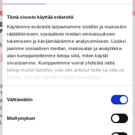
Tämä sivusto käyttää evästeitä
ETUSIVU
>
ARTIKKELIT
>
NÄYTTELY GALLERIA
Käytämme evästeitä tarjoamamme sisällön ja mainosten
PERSPEKTIIVISSÄ 2.12. 2021- 4.1.2022
räätälöimiseen, sosiaalisen median ominaisuuksien
tukemiseen ja kävijämäärämme analysoimiseen. Lisäksi
Julkaistu: 29.11.21
jaamme sosiaalisen median, mainosalan ja analytiikka-
alan kumppaneillemme tietoja siitä, miten käytät
KULTTUURI
sivustoamme. Kumppanimme voivat yhdistää näitä
tietoja muihin tietoihin, joita olet antanut heille tai joita on
kerätty, kun olet käyttänyt heidän palvelujaan.
Vapaus
Tammisaaren taideyhdistyksen joulukuun salonki
Suostumuksen
Välttämätön
Avajaiset ke 1.12.klo 18-20
valinta
Galleria Perspektiivi on avoinna ma-ke 10-19, to-pe 10-17, la 10-14,
su suljettu
Mieltymykset
Lämpimästi tervetuloa!